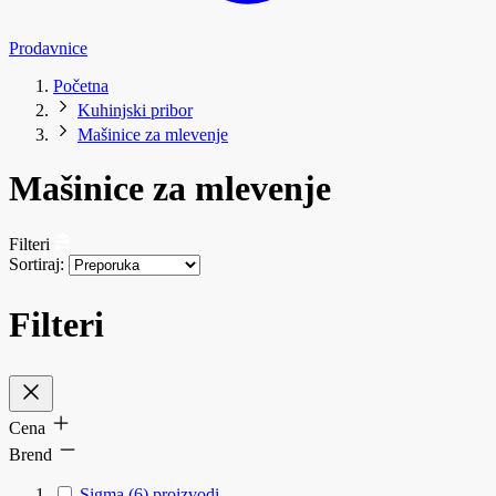
Prodavnice
Početna
Kuhinjski pribor
Mašinice za mlevenje
Mašinice za mlevenje
Filteri
Sortiraj:
Filteri
Cena
Brend
Sigma
(6)
proizvodi