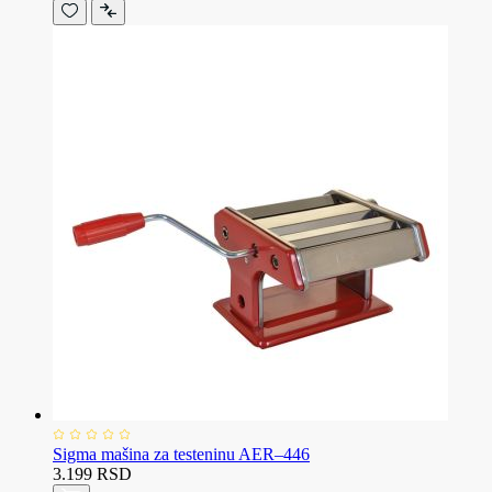
Sigma mašina za testeninu AER–446
3.199 RSD