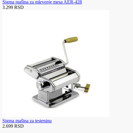
Sigma mašina za mlevenje mesa AER-428
3.299 RSD
Sigma mašina za testeninu
2.699 RSD