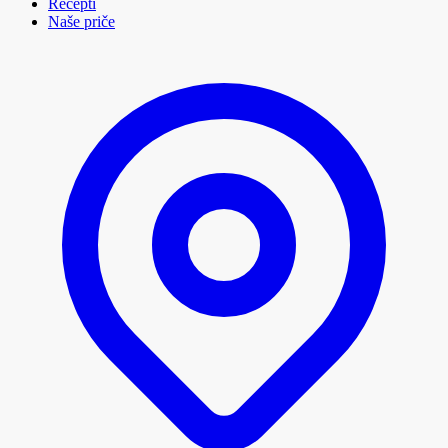
Recepti
Naše priče