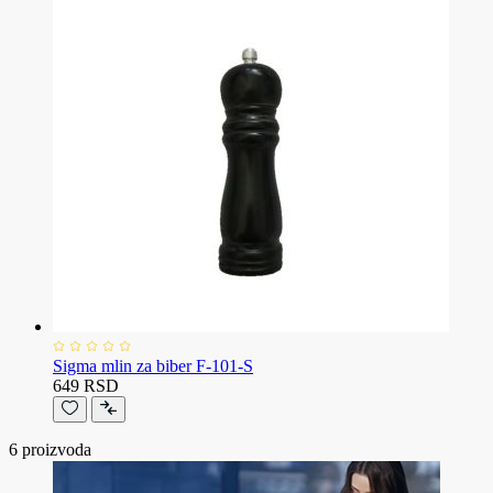
Sigma mlin za biber F-101-S
649 RSD
6
proizvoda