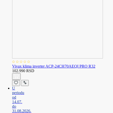
Vivax klima inverter ACP-24CH70AEQI PRO R32
102.990 RSD
U
periodu
od
14.07.
do
31.08.2026.