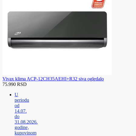
Vivax klima ACP-12CH35AEHI+R32 siva ogledalo
75.990 RSD
U
periodu
od
14.07.
do
31.08.2026.
godine,
kupovinom