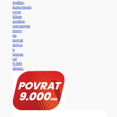
godine,
kupovinom
ovog
klima
uređaja,
ostvarujete
pravo
na
povrat
novca
u
iznosu
od
9.000
dinara.