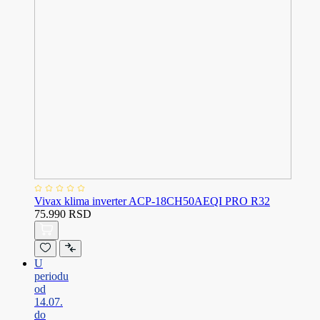
Vivax klima inverter ACP-18CH50AEQI PRO R32
75.990 RSD
U
periodu
od
14.07.
do