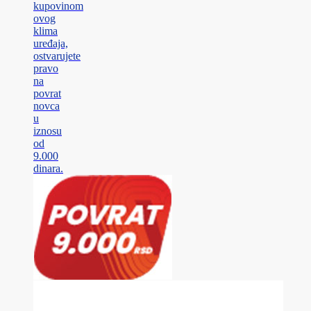
kupovinom
ovog
klima
uređaja,
ostvarujete
pravo
na
povrat
novca
u
iznosu
od
9.000
dinara.