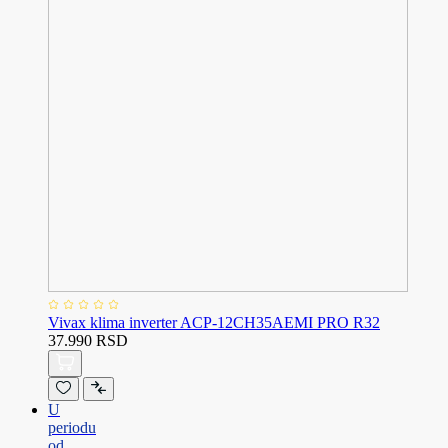
Vivax klima inverter ACP-12CH35AEMI PRO R32
37.990 RSD
U
periodu
od