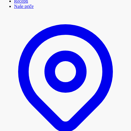
Recepti
Naše priče