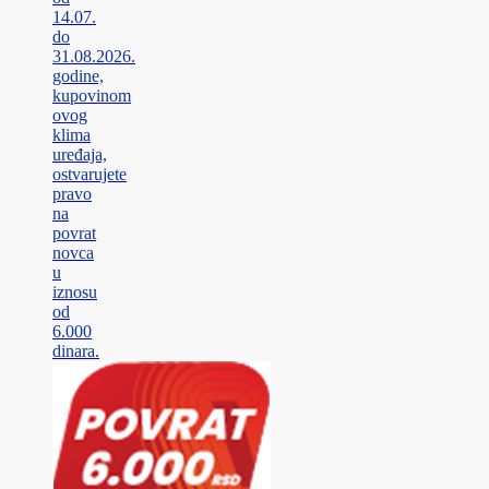
14.07.
do
31.08.2026.
godine,
kupovinom
ovog
klima
uređaja,
ostvarujete
pravo
na
povrat
novca
u
iznosu
od
6.000
dinara.