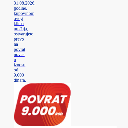
31.08.2026.
godine,
kupovinom
ovog
klima
uređaja,
ostvarujete
pravo
na
povrat
novca
u
iznosu
od
9.000
dinara.