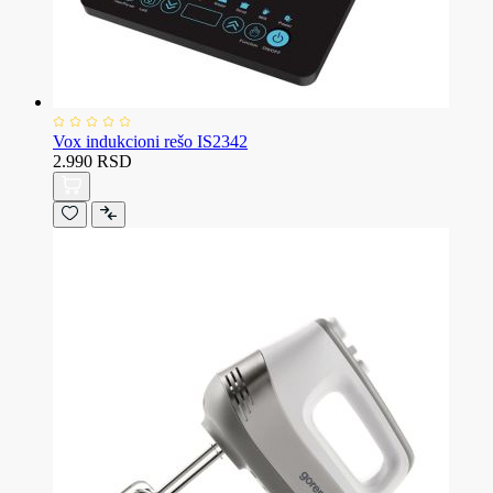
Vox indukcioni rešo IS2342
2.990 RSD