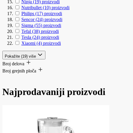
Ninja
(19)
proizvodi
Nutribullet
(10)
proizvodi
Philips
(17)
proizvodi
Sencor
(24)
proizvodi
Sigma
(55)
proizvodi
Tefal
(38)
proizvodi
Tesla
(24)
proizvodi
Xiaomi
(4)
proizvodi
Pokažite (19) više
Broj delova
Broj grejnih ploča
Najprodavaniji proizvodi