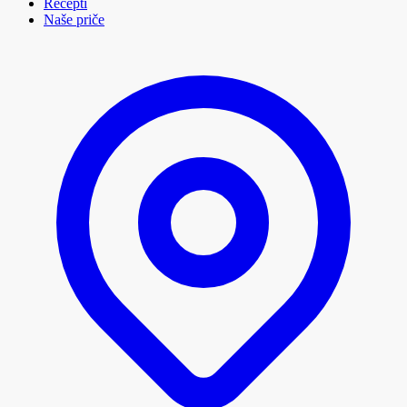
Recepti
Naše priče