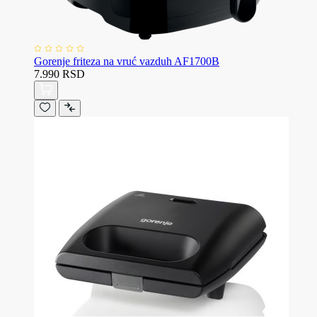
Gorenje friteza na vruć vazduh AF1700B
7.990 RSD