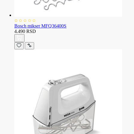
Bosch mikser MFQ36400S
4.490 RSD