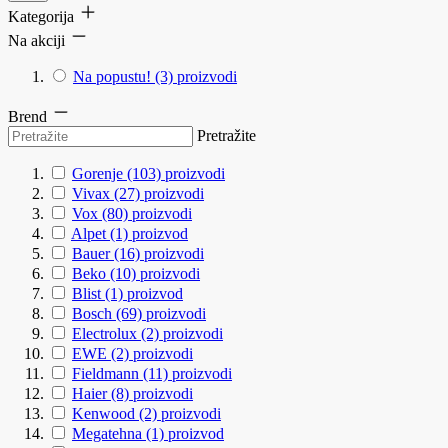
Kategorija
Na akciji
Na popustu!
(3)
proizvodi
Brend
Pretražite
Gorenje
(103)
proizvodi
Vivax
(27)
proizvodi
Vox
(80)
proizvodi
Alpet
(1)
proizvod
Bauer
(16)
proizvodi
Beko
(10)
proizvodi
Blist
(1)
proizvod
Bosch
(69)
proizvodi
Electrolux
(2)
proizvodi
EWE
(2)
proizvodi
Fieldmann
(11)
proizvodi
Haier
(8)
proizvodi
Kenwood
(2)
proizvodi
Megatehna
(1)
proizvod