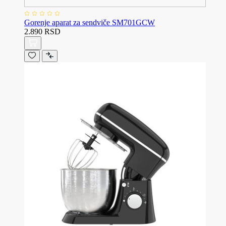
Gorenje aparat za sendviče SM701GCW
2.890 RSD