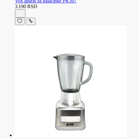
Vox aparat za palačinke PK507
3.190 RSD