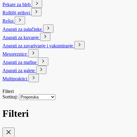
Pekare za hleb
Roštilji grilovi
Rešoi
Aparati za palačinke
Aparati za kuvanje
Aparati za zavarivanje i vakumiranje
Mesoreznice
Aparati za mafine
Aparati za galete
Multipraktici
Filteri
Sortiraj:
Filteri