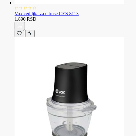
Vox cediljka za citruse CES 8113
1.890 RSD