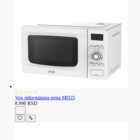
Vox mikrotalasna rerna MD25
8.990 RSD