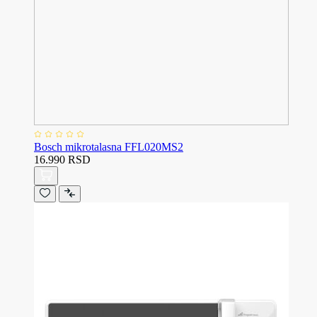
Bosch mikrotalasna FFL020MS2
16.990 RSD