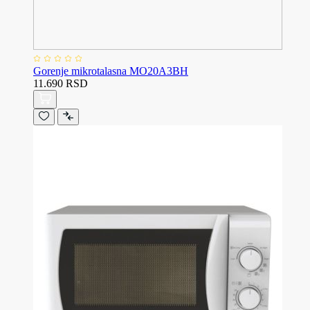
Gorenje mikrotalasna MO20A3BH
11.690 RSD