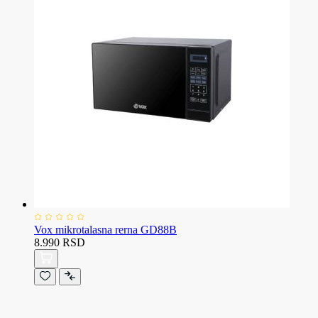
Vox mikrotalasna rerna GD88B
8.990 RSD