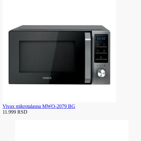
Vivax mikrotalasna MWO-2079 BG
11.999 RSD