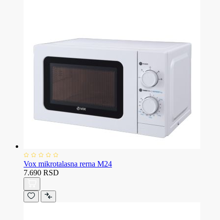
Vox mikrotalasna rerna M24
7.690 RSD