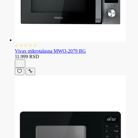
Vivax mikrotalasna MWO-2079 BG
11.999 RSD