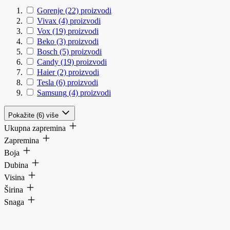
Gorenje
(22)
proizvodi
Vivax
(4)
proizvodi
Vox
(19)
proizvodi
Beko
(3)
proizvodi
Bosch
(5)
proizvodi
Candy
(19)
proizvodi
Haier
(2)
proizvodi
Tesla
(6)
proizvodi
Samsung
(4)
proizvodi
Pokažite (6) više
Ukupna zapremina
Zapremina
Boja
Dubina
Visina
Širina
Snaga