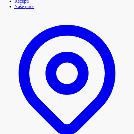
Recepti
Naše priče