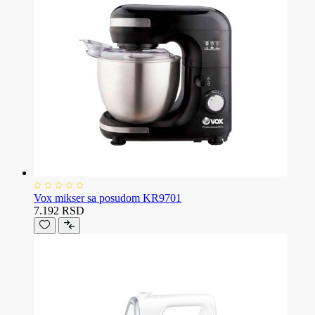
Vox mikser sa posudom KR9701
7.192 RSD