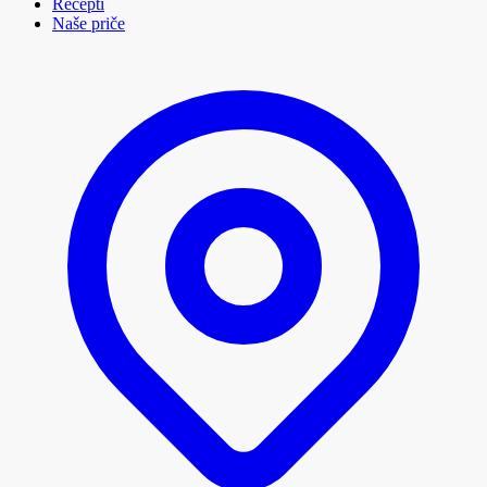
Recepti
Naše priče