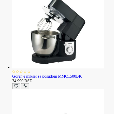
Gorenje mikser sa posudom MMC1500BK
34.990 RSD