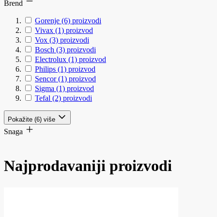
Brend
Gorenje
(6)
proizvodi
Vivax
(1)
proizvod
Vox
(3)
proizvodi
Bosch
(3)
proizvodi
Electrolux
(1)
proizvod
Philips
(1)
proizvod
Sencor
(1)
proizvod
Sigma
(1)
proizvod
Tefal
(2)
proizvodi
Pokažite (6) više
Snaga
Najprodavaniji proizvodi