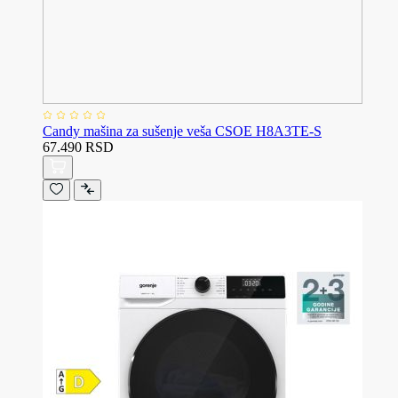
Candy mašina za sušenje veša CSOE H8A3TE-S
67.490 RSD