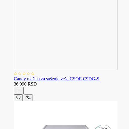
Candy mašina za sušenje veša CSOE C9DG-S
36.990 RSD