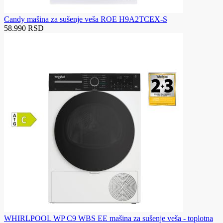
Candy mašina za sušenje veša ROE H9A2TCEX-S
58.990 RSD
WHIRLPOOL WP C9 WBS EE mašina za sušenje veša - toplotna