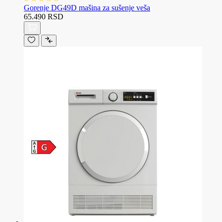
Gorenje DG49D mašina za sušenje veša
65.490 RSD