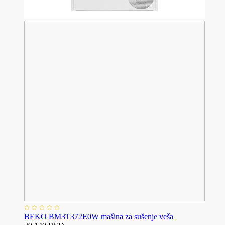
BEKO BM3T372E0W mašina za sušenje veša