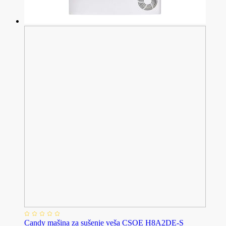
Candy mašina za sušenje veša CSOE H8A2DE-S