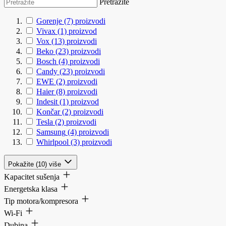
Pretražite
Gorenje
(7)
proizvodi
Vivax
(1)
proizvod
Vox
(13)
proizvodi
Beko
(23)
proizvodi
Bosch
(4)
proizvodi
Candy
(23)
proizvodi
EWE
(2)
proizvodi
Haier
(8)
proizvodi
Indesit
(1)
proizvod
Končar
(2)
proizvodi
Tesla
(2)
proizvodi
Samsung
(4)
proizvodi
Whirlpool
(3)
proizvodi
Pokažite (10) više
Kapacitet sušenja
Energetska klasa
Tip motora/kompresora
Wi-Fi
Dubina