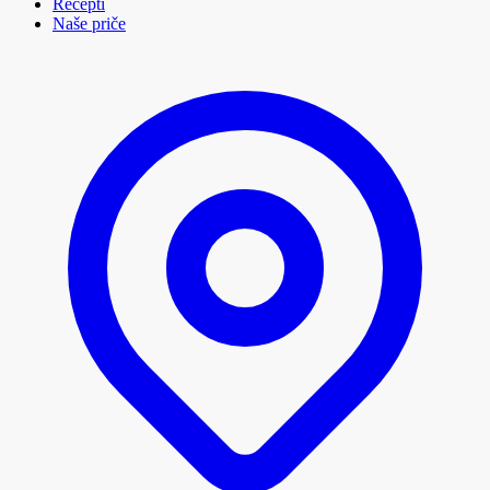
Recepti
Naše priče