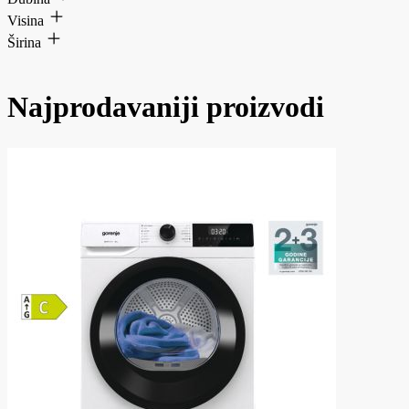
Visina
Širina
Najprodavaniji proizvodi