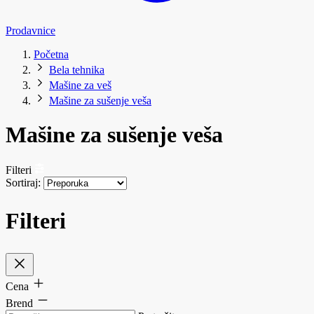
Prodavnice
Početna
Bela tehnika
Mašine za veš
Mašine za sušenje veša
Mašine za sušenje veša
Filteri
Sortiraj:
Filteri
Cena
Brend