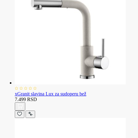
xGranit slavina Lux za sudoperu bež
7.499 RSD