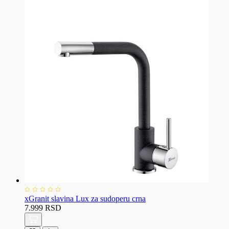
xGranit slavina Lux za sudoperu crna
7.999 RSD