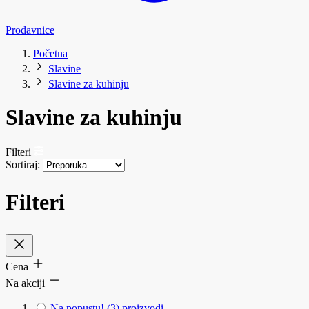
Prodavnice
Početna
Slavine
Slavine za kuhinju
Slavine za kuhinju
Filteri
Sortiraj:
Filteri
Cena
Na akciji
Na popustu!
(3)
proizvodi