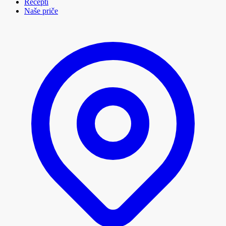
Recepti
Naše priče