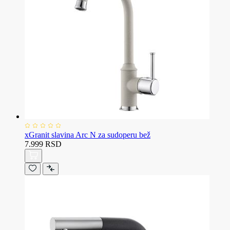
xGranit slavina Arc N za sudoperu bež
7.999 RSD