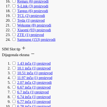
Remax
(6)
proizvodi
S-Link
(3)
proizvodi
Targus
(6)
proizvodi
TCL
(2)
proizvodi
Tesla
(1)
proizvod
Wekome
(8)
proizvodi
Xiaomi
(93)
proizvodi
ZTE
(1)
proizvod
Samsung
(153)
proizvodi
SIM Slot tip
Dijagonala ekrana
1.43 inča
(1)
proizvod
10.1 inča
(1)
proizvod
10.51 inča
(1)
proizvod
11.97 inča
(1)
proizvod
2.07 inča
(2)
proizvodi
6.67 inča
(1)
proizvod
6.7 inča
(1)
proizvod
6.74 inča
(1)
proizvod
6.77 inča
(1)
proizvod
6.78 inča
(1)
proizvod