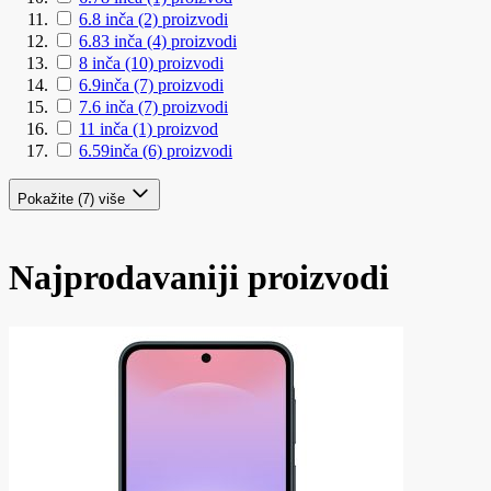
6.8 inča
(2)
proizvodi
6.83 inča
(4)
proizvodi
8 inča
(10)
proizvodi
6.9inča
(7)
proizvodi
7.6 inča
(7)
proizvodi
11 inča
(1)
proizvod
6.59inča
(6)
proizvodi
Pokažite (7) više
Najprodavaniji proizvodi