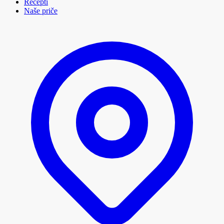
Recepti
Naše priče