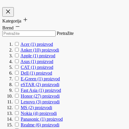
Kategorija
Brend
Pretražite
Acer
(1)
proizvod
Anker
(10)
proizvodi
Apple
(1)
proizvod
Asus
(1)
proizvod
CAT
(1)
proizvod
Dell
(1)
proizvod
E-Green
(1)
proizvod
eSTAR
(2)
proizvodi
Fast Asia
(1)
proizvod
Honor
(27)
proizvodi
Lenovo
(3)
proizvodi
MS
(2)
proizvodi
Nokia
(4)
proizvodi
Panasonic
(1)
proizvod
Realme
(6)
proizvodi