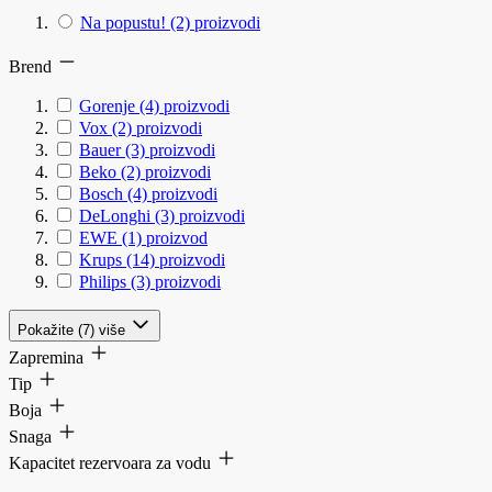
Na popustu!
(2)
proizvodi
Brend
Gorenje
(4)
proizvodi
Vox
(2)
proizvodi
Bauer
(3)
proizvodi
Beko
(2)
proizvodi
Bosch
(4)
proizvodi
DeLonghi
(3)
proizvodi
EWE
(1)
proizvod
Krups
(14)
proizvodi
Philips
(3)
proizvodi
Pokažite (7) više
Zapremina
Tip
Boja
Snaga
Kapacitet rezervoara za vodu