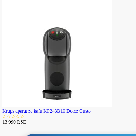
Krups aparat za kafu KP243B10 Dolce Gusto
13.990 RSD