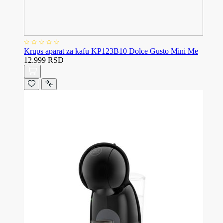
Krups aparat za kafu KP123B10 Dolce Gusto Mini Me
12.999 RSD