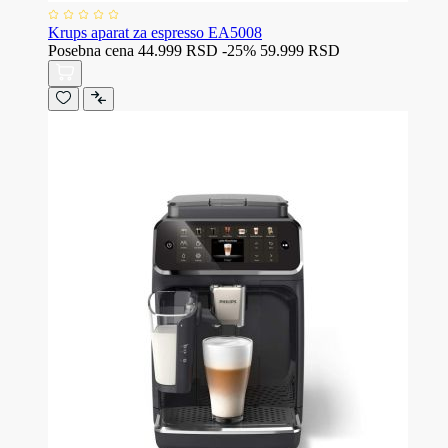
Krups aparat za espresso EA5008
Posebna cena
44.999 RSD
-25%
59.999 RSD