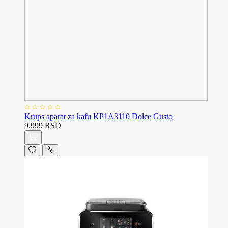
Krups aparat za kafu KP1A3110 Dolce Gusto
9.999 RSD