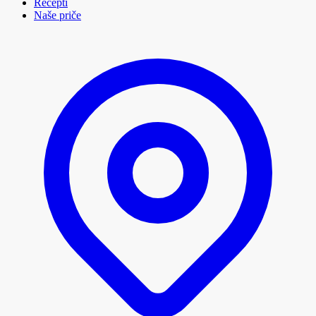
Recepti
Naše priče