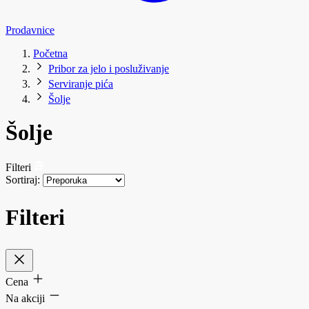
Prodavnice
Početna
Pribor za jelo i posluživanje
Serviranje pića
Šolje
Šolje
Filteri
Sortiraj:
Filteri
Cena
Na akciji