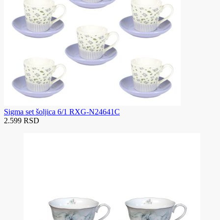
Sigma set šoljica 6/1 RXG-N24641C
2.599 RSD