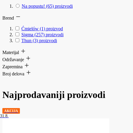
Na popustu!
(65)
proizvodi
Brend
Ćmielów
(1)
proizvod
Sigma
(257)
proizvodi
Thun
(3)
proizvodi
Materijal
Održavanje
Zapremina
Broj delova
Najprodavaniji proizvodi
AKCIJA
31.8.