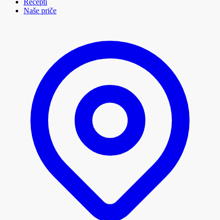
Recepti
Naše priče