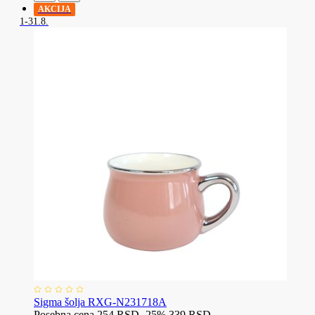
AKCIJA
1-31.8.
Sigma šolja RXG-N231718A
Posebna cena
254 RSD
-25%
339 RSD