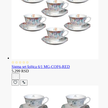
Sigma set šoljica 6/1 MG-COF6-RED
5.299 RSD