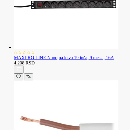
MAXPRO LINE Napojna letva 19 inča, 9 mesta, 16A
4.208 RSD