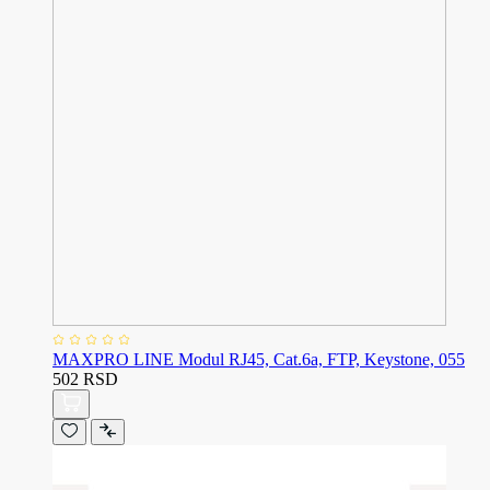
MAXPRO LINE Modul RJ45, Cat.6a, FTP, Keystone, 055
502 RSD