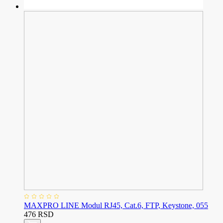
MAXPRO LINE Modul RJ45, Cat.6, FTP, Keystone, 055
476 RSD