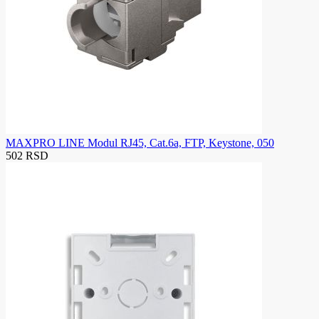
MAXPRO LINE Modul RJ45, Cat.6a, FTP, Keystone, 050
502 RSD