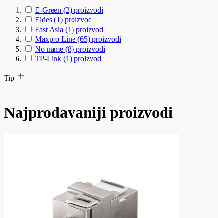
E-Green
(2)
proizvodi
Eldes
(1)
proizvod
Fast Asia
(1)
proizvod
Maxpro Line
(65)
proizvodi
No name
(8)
proizvodi
TP-Link
(1)
proizvod
Tip
Najprodavaniji proizvodi