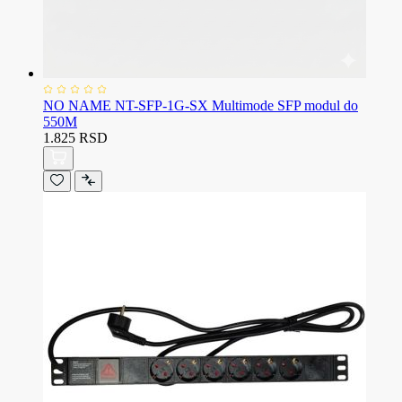
NO NAME NT-SFP-1G-SX Multimode SFP modul do
550M
1.825 RSD