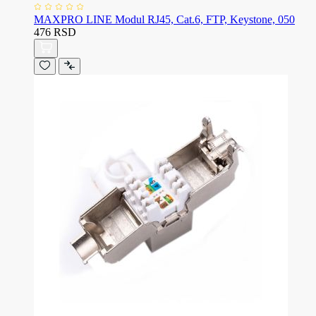
MAXPRO LINE Modul RJ45, Cat.6, FTP, Keystone, 050
476 RSD