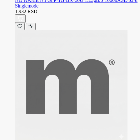
NO NAME NT-SFP-1G-BX-20U 1.25gB/S 1000bASE-bx-u
Singlemode
1.932 RSD