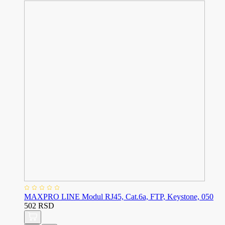
MAXPRO LINE Modul RJ45, Cat.6a, FTP, Keystone, 050
502 RSD