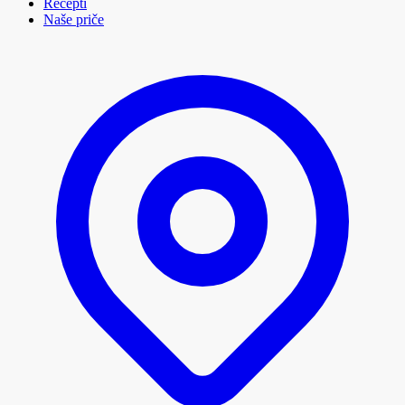
Recepti
Naše priče