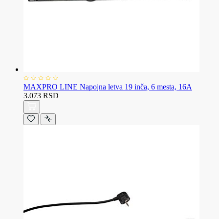
MAXPRO LINE Napojna letva 19 inča, 6 mesta, 16A
3.073 RSD