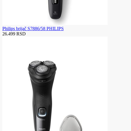
Philips brijač S7886/58 PHILIPS
26.499 RSD