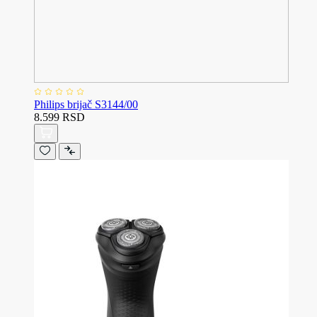
Philips brijač S3144/00
8.599 RSD