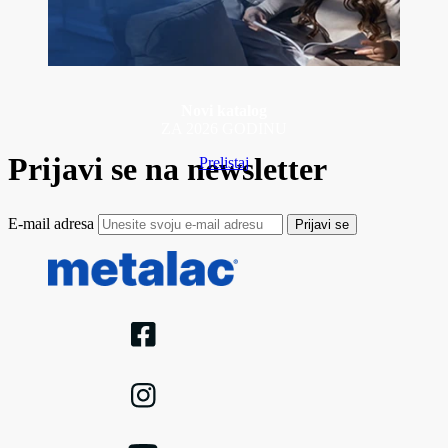
Novi katalog
ZA 2026 GODINU
Prijavi se na newsletter
Prelistaj
E-mail adresa
Prijavi se