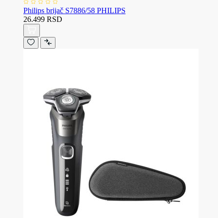
Philips brijač S7886/58 PHILIPS
26.499 RSD