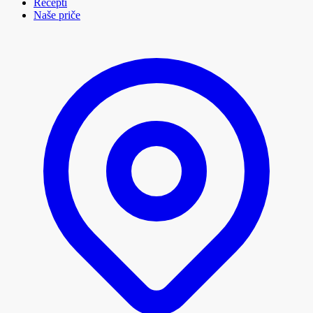
Recepti
Naše priče