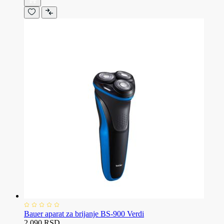
Bauer aparat za brijanje BS-900 Verdi
2.090 RSD