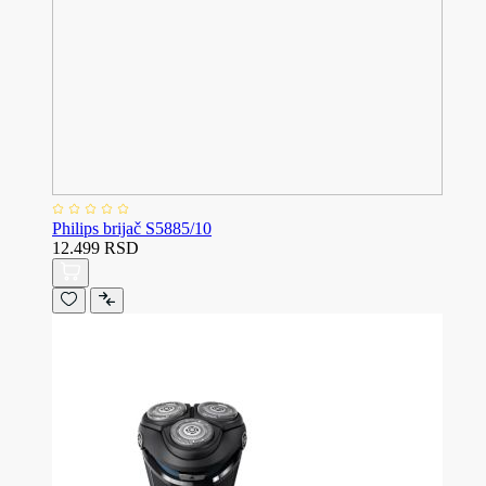
Philips brijač S5885/10
12.499 RSD