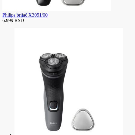
Philips brijač X3051/00
6.999 RSD