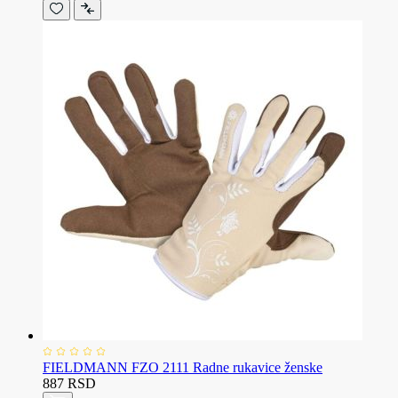
FIELDMANN FZO 2111 Radne rukavice ženske
887 RSD