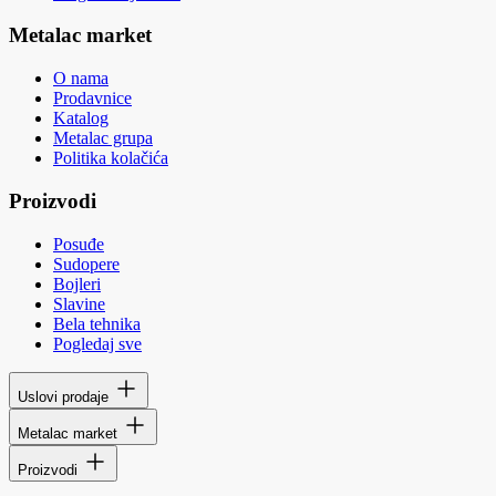
Metalac market
O nama
Prodavnice
Katalog
Metalac grupa
Politika kolačića
Proizvodi
Posuđe
Sudopere
Bojleri
Slavine
Bela tehnika
Pogledaj sve
Uslovi prodaje
Metalac market
Proizvodi