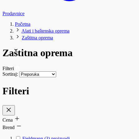
Prodavnice
Početna
Alati i baštenska oprema
Zaštitna oprema
Zaštitna oprema
Filteri
Sortiraj:
Filteri
Cena
Brend
Fieldmann
(3)
proizvodi