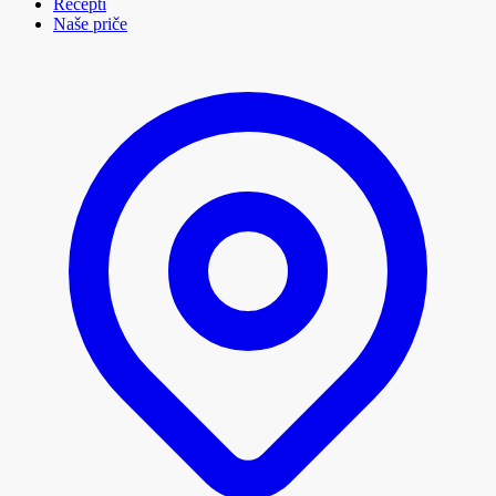
Recepti
Naše priče