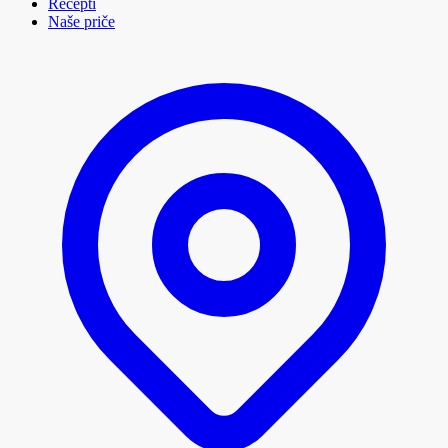
Recepti
Naše priče