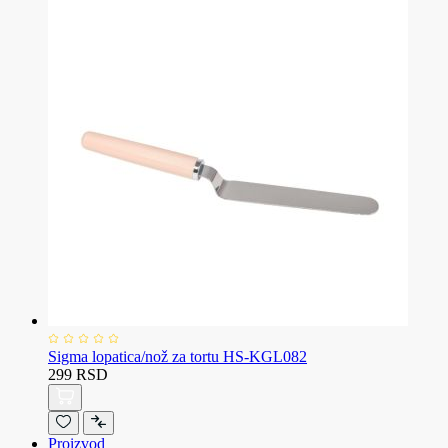
Sigma lopatica/nož za tortu HS-KGL082
299 RSD
Proizvod