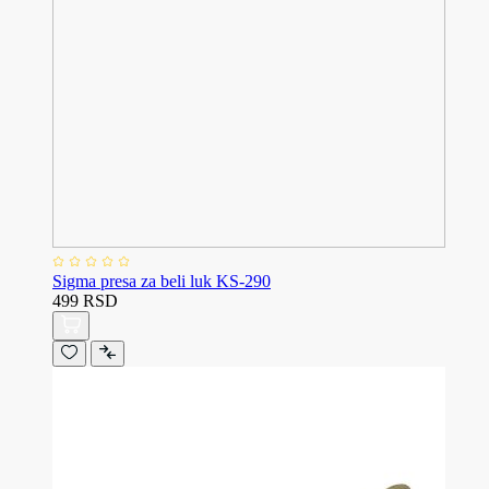
Sigma presa za beli luk KS-290
499 RSD