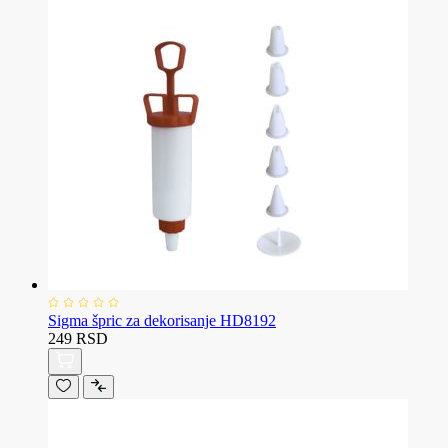
Sigma špric za dekorisanje HD8192
249 RSD