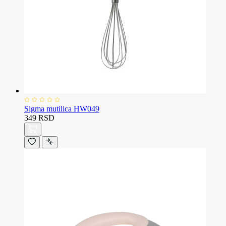
Sigma mutilica HW049
349 RSD