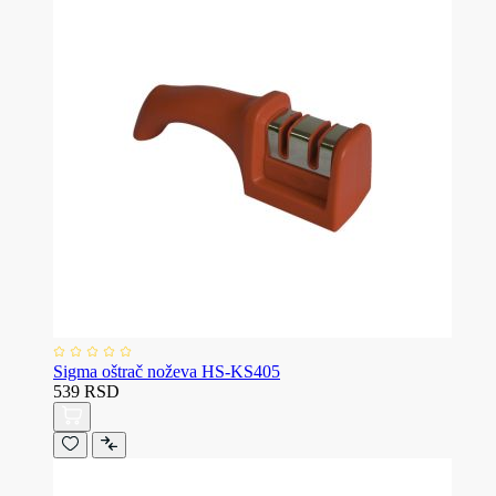
Sigma oštrač noževa HS-KS405
539 RSD