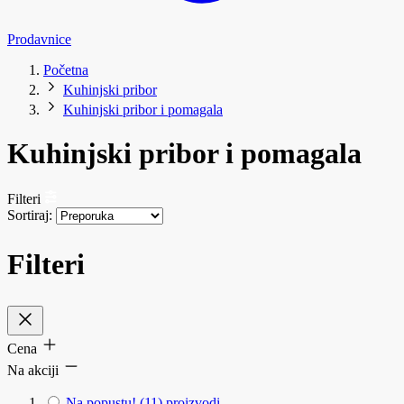
Prodavnice
Početna
Kuhinjski pribor
Kuhinjski pribor i pomagala
Kuhinjski pribor i pomagala
Filteri
Sortiraj:
Filteri
Cena
Na akciji
Na popustu!
(11)
proizvodi