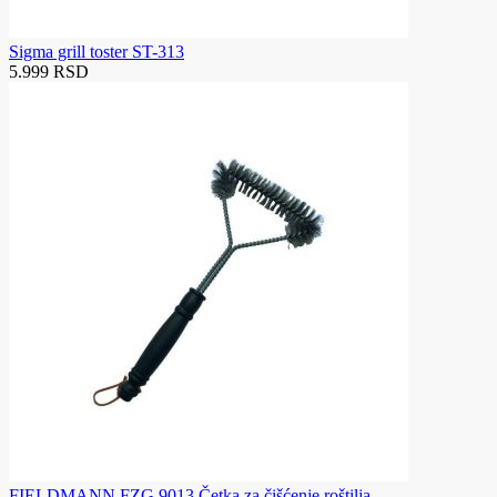
Sigma grill toster ST-313
5.999 RSD
FIELDMANN FZG 9013 Četka za čišćenje roštilja