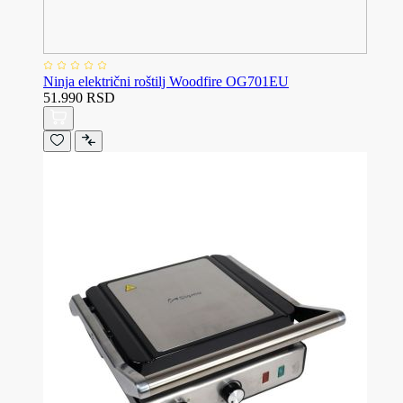
Ninja električni roštilj Woodfire OG701EU
51.990 RSD