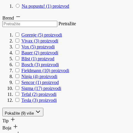
Na popustu!
(1)
proizvod
Brend
Pretražite
Gorenje
(5)
proizvodi
Vivax
(3)
proizvodi
Vox
(5)
proizvodi
Bauer
(2)
proizvodi
Blist
(1)
proizvod
Bosch
(3)
proizvodi
Fieldmann
(10)
proizvodi
Ninja
(4)
proizvodi
Sencor
(1)
proizvod
Sigma
(17)
proizvodi
Tefal
(2)
proizvodi
Tesla
(3)
proizvodi
Pokažite (9) više
Tip
Boja