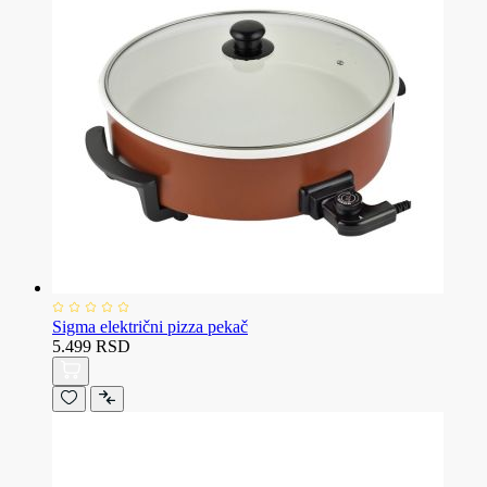
Sigma električni pizza pekač
5.499 RSD