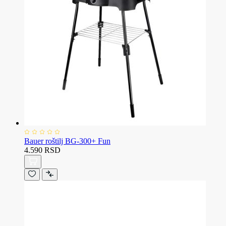
Bauer roštilj BG-300+ Fun
4.590 RSD