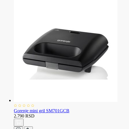
Gorenje mini gril SM701GCB
2.790 RSD