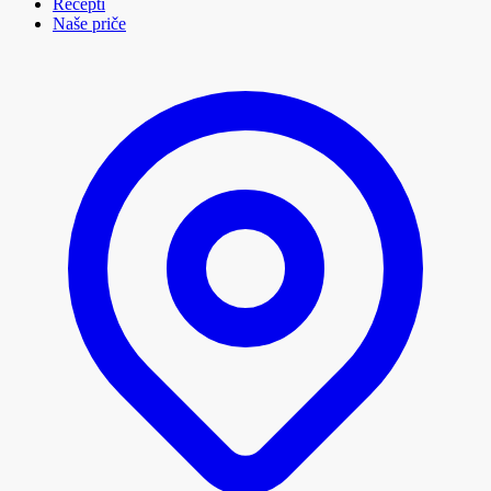
Recepti
Naše priče