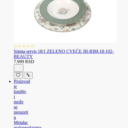
Sigma servis 18/1 ZELENO CVEĆE JH-RIM-18-102-
BEAUTY
7.999 RSD
Proizvod
je
lomljiv
i
može
se
preuzeti
u
Metalac
maloprodajama