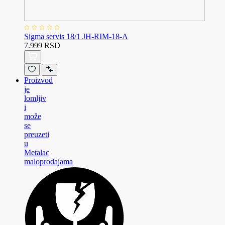
Sigma servis 18/1 JH-RIM-18-A
7.999 RSD
Proizvod
je
lomljiv
i
može
se
preuzeti
u
Metalac
maloprodajama