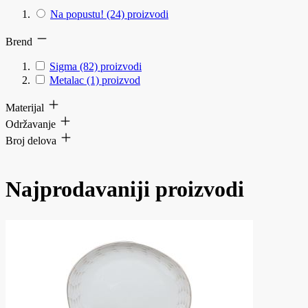
Na popustu!
(24)
proizvodi
Brend
Sigma
(82)
proizvodi
Metalac
(1)
proizvod
Materijal
Održavanje
Broj delova
Najprodavaniji proizvodi