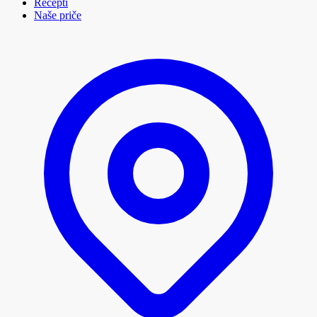
Recepti
Naše priče