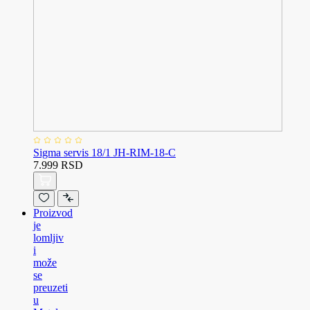
Sigma servis 18/1 JH-RIM-18-C
7.999 RSD
Proizvod
je
lomljiv
i
može
se
preuzeti
u