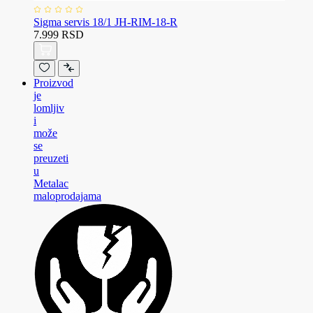
Sigma servis 18/1 JH-RIM-18-R
7.999 RSD
Proizvod
je
lomljiv
i
može
se
preuzeti
u
Metalac
maloprodajama