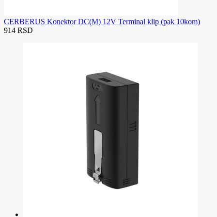
CERBERUS Konektor DC(M) 12V Terminal klip (pak 10kom)
914 RSD