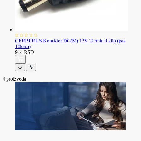
CERBERUS Konektor DC(M) 12V Terminal klip (pak
10kom)
914 RSD
4
proizvoda