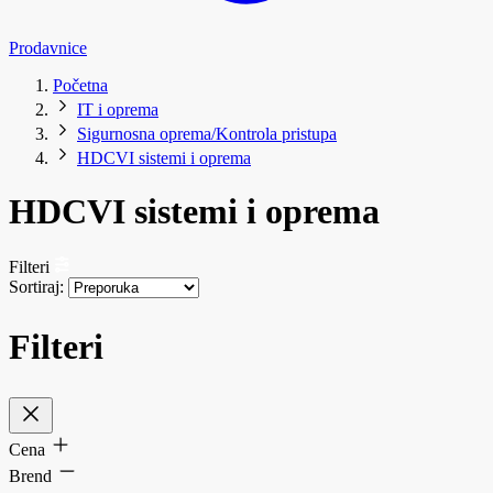
Prodavnice
Početna
IT i oprema
Sigurnosna oprema/Kontrola pristupa
HDCVI sistemi i oprema
HDCVI sistemi i oprema
Filteri
Sortiraj:
Filteri
Cena
Brend