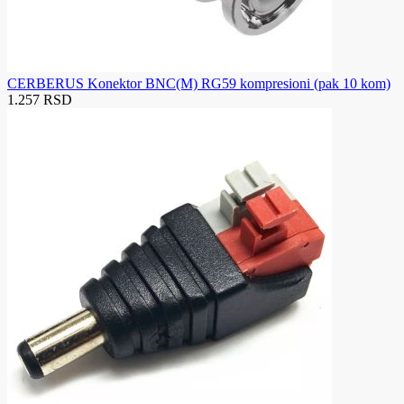
CERBERUS Konektor BNC(M) RG59 kompresioni (pak 10 kom)
1.257 RSD