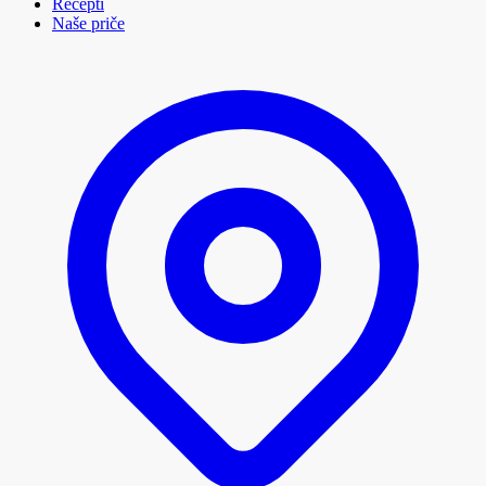
Recepti
Naše priče