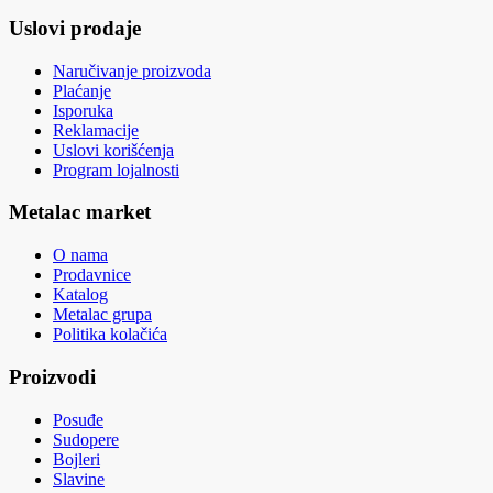
Uslovi prodaje
Naručivanje proizvoda
Plaćanje
Isporuka
Reklamacije
Uslovi korišćenja
Program lojalnosti
Metalac market
O nama
Prodavnice
Katalog
Metalac grupa
Politika kolačića
Proizvodi
Posuđe
Sudopere
Bojleri
Slavine