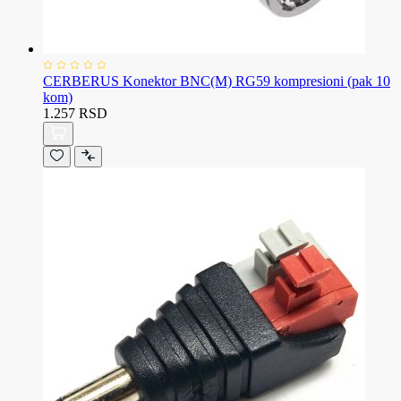
CERBERUS Konektor BNC(M) RG59 kompresioni (pak 10
kom)
1.257 RSD