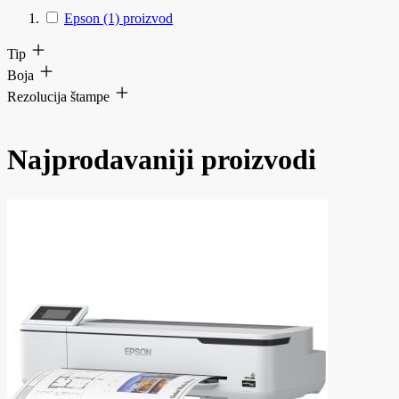
Epson
(1)
proizvod
Tip
Boja
Rezolucija štampe
Najprodavaniji proizvodi