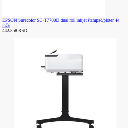
EPSON Surecolor SC-T7700D dual roll inkjet štampač/ploter 44
inča
442.858 RSD