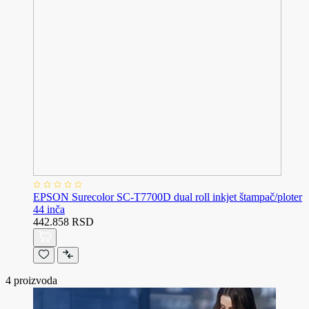
EPSON Surecolor SC-T7700D dual roll inkjet štampač/ploter
44 inča
442.858 RSD
4
proizvoda