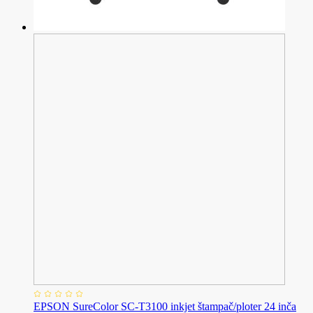
EPSON SureColor SC-T3100 inkjet štampač/ploter 24 inča