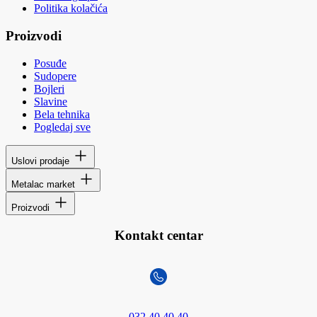
Politika kolačića
Proizvodi
Posuđe
Sudopere
Bojleri
Slavine
Bela tehnika
Pogledaj sve
Uslovi prodaje
Metalac market
Proizvodi
Kontakt centar
032 40 40 40