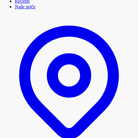
Recepti
Naše priče