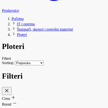
Prodavnice
Početna
IT i oprema
Štampači, skeneri i potrošni materijal
Ploteri
Ploteri
Filteri
Sortiraj:
Filteri
Cena
Brend