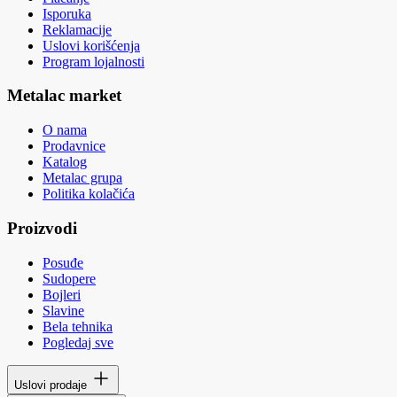
Isporuka
Reklamacije
Uslovi korišćenja
Program lojalnosti
Metalac market
O nama
Prodavnice
Katalog
Metalac grupa
Politika kolačića
Proizvodi
Posuđe
Sudopere
Bojleri
Slavine
Bela tehnika
Pogledaj sve
Uslovi prodaje