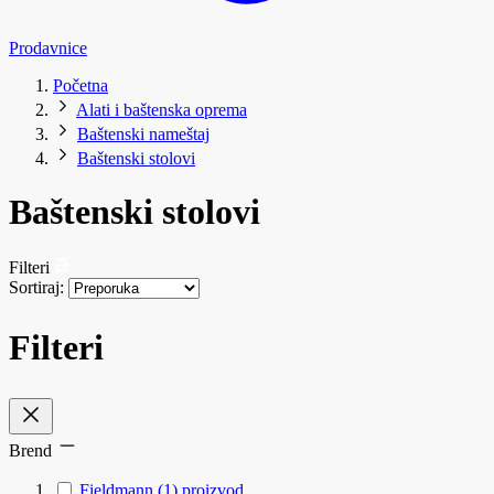
Prodavnice
Početna
Alati i baštenska oprema
Baštenski nameštaj
Baštenski stolovi
Baštenski stolovi
Filteri
Sortiraj:
Filteri
Brend
Fieldmann
(1)
proizvod