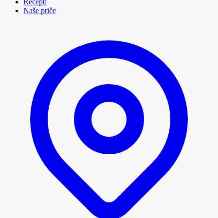
Recepti
Naše priče