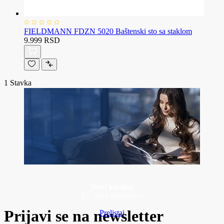
FIELDMANN FDZN 5020 Baštenski sto sa staklom
9.999 RSD
1
Stavka
Novi katalog
ZA 2026 GODINU
Prijavi se na newsletter
Prelistaj