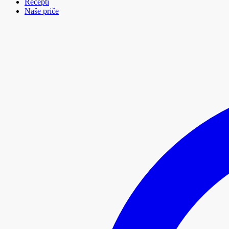
Recepti
Naše priče