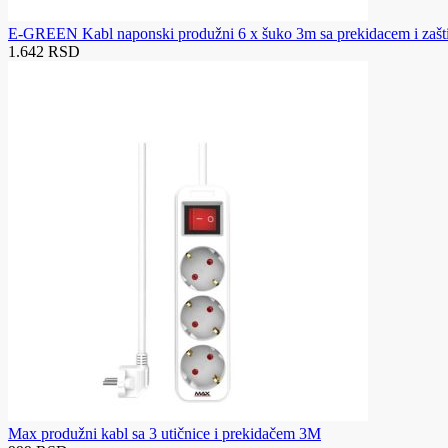
E-GREEN Kabl naponski produžni 6 x šuko 3m sa prekidacem i zašti
1.642 RSD
Max produžni kabl sa 3 utičnice i prekidačem 3M