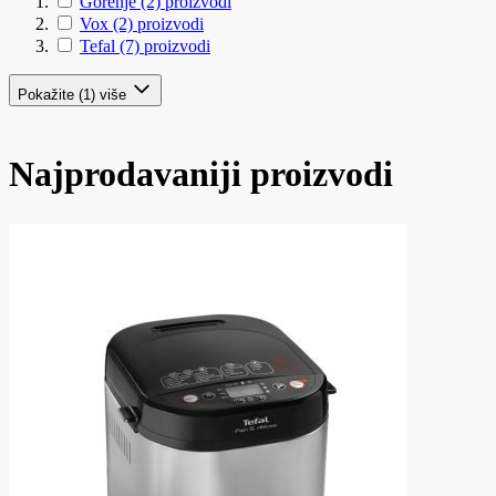
Gorenje
(2)
proizvodi
Vox
(2)
proizvodi
Tefal
(7)
proizvodi
Pokažite (1) više
Najprodavaniji proizvodi