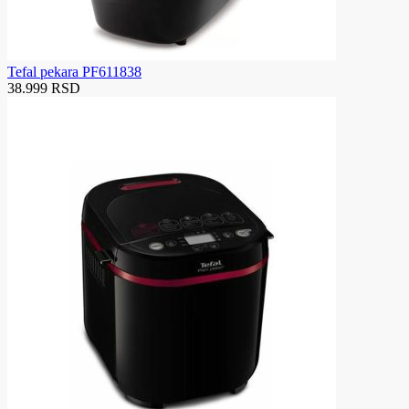
Tefal pekara PF611838
38.999 RSD