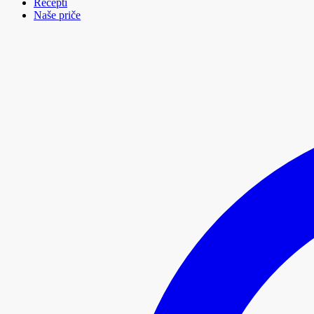
Recepti
Naše priče