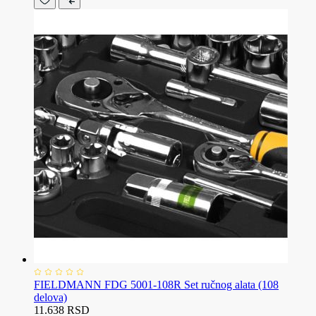
FIELDMANN FDG 5001-108R Set ručnog alata (108
delova)
11.638 RSD