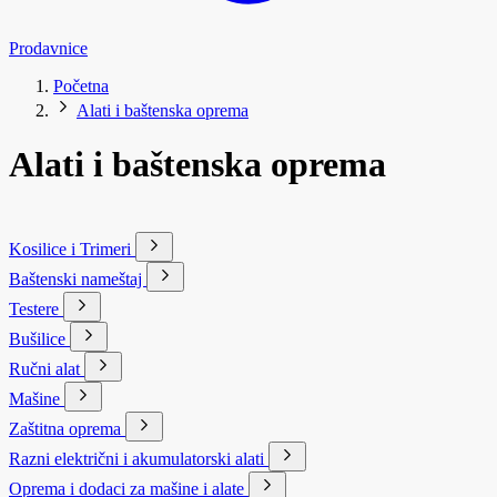
Prodavnice
Početna
Alati i baštenska oprema
Alati i baštenska oprema
Kosilice i Trimeri
Baštenski nameštaj
Testere
Bušilice
Ručni alat
Mašine
Zaštitna oprema
Razni električni i akumulatorski alati
Oprema i dodaci za mašine i alate