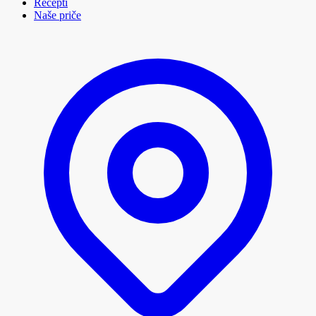
Recepti
Naše priče