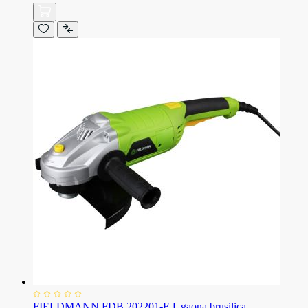
FIELDMANN FDB 202201-E Ugaona brusilica