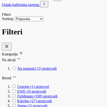
Ostala baštenska oprema
Filteri
Sortiraj:
Filteri
Kategorija
Na akciji
Na popustu!
(2)
proizvodi
Brend
Gorenje
(1)
proizvod
EWE
(4)
proizvodi
Fieldmann
(108)
proizvodi
Kärcher
(27)
proizvodi
Sigma
(2)
proizvodi