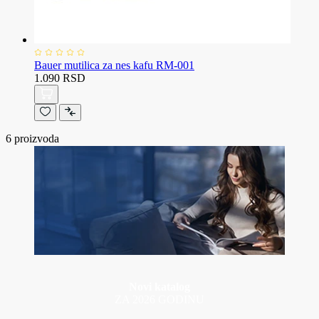
Bauer mutilica za nes kafu RM-001
1.090 RSD
6
proizvoda
Novi katalog
ZA 2026 GODINU