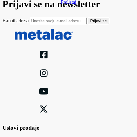
Prijavi se na newsletter
Prelistaj
E-mail adresa
Prijavi se
Uslovi prodaje