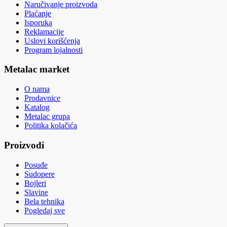
Naručivanje proizvoda
Plaćanje
Isporuka
Reklamacije
Uslovi korišćenja
Program lojalnosti
Metalac market
O nama
Prodavnice
Katalog
Metalac grupa
Politika kolačića
Proizvodi
Posuđe
Sudopere
Bojleri
Slavine
Bela tehnika
Pogledaj sve