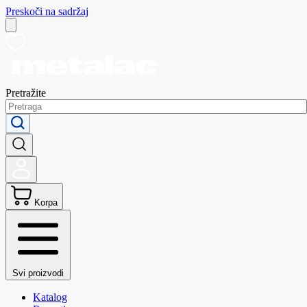
Preskoči na sadržaj
Pretražite
Korpa
Svi proizvodi
Katalog