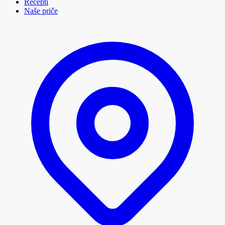
Recepti
Naše priče