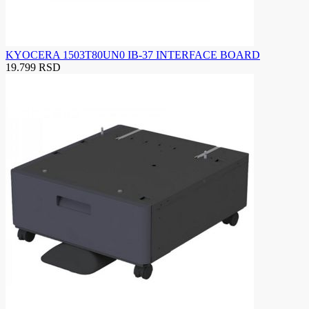
KYOCERA 1503T80UN0 IB-37 INTERFACE BOARD
19.799 RSD