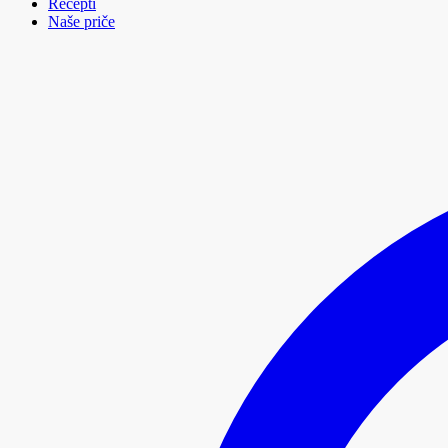
Recepti
Naše priče