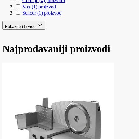
Gorenje
(4)
proizvodi
Vox
(1)
proizvod
Sencor
(1)
proizvod
Pokažite (1) više
Najprodavaniji proizvodi