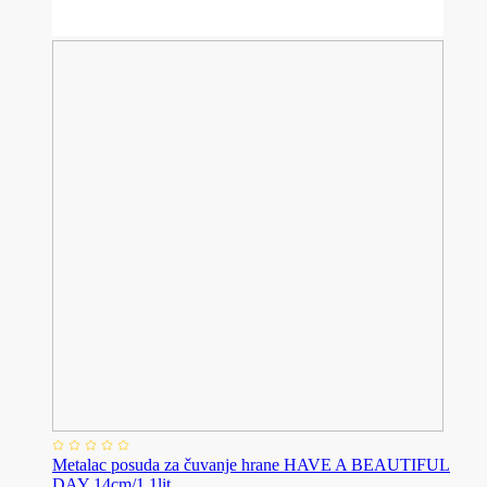
Metalac posuda za čuvanje hrane HAVE A BEAUTIFUL
DAY 14cm/1,1lit