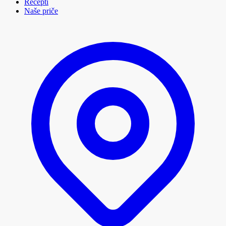
Recepti
Naše priče