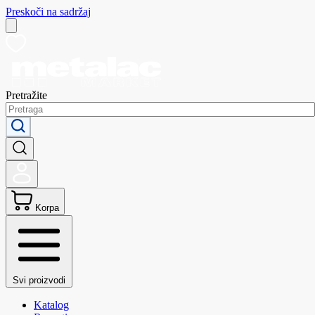
Preskoči na sadržaj
Pretražite
Korpa
Svi proizvodi
Katalog