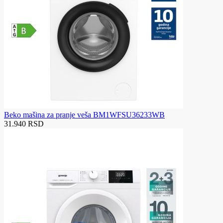
Beko mašina za pranje veša BM1WFSU36233WB
31.940 RSD