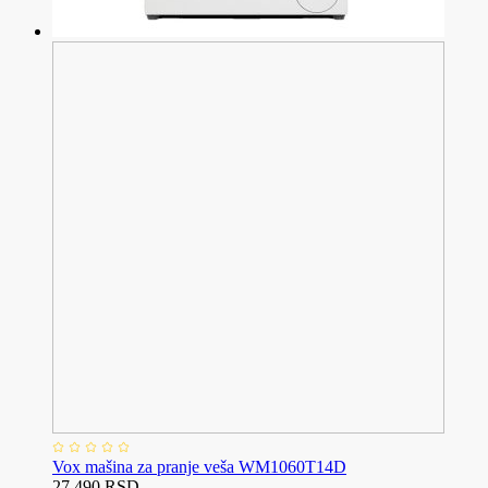
Vox mašina za pranje veša WM1060T14D
27.490 RSD