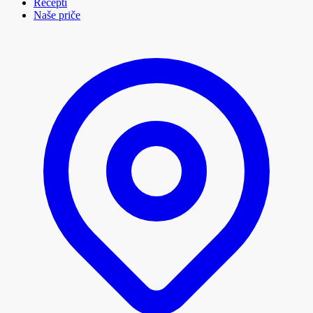
Recepti
Naše priče