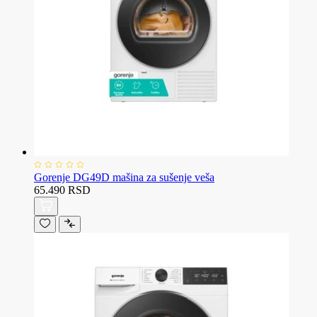
Gorenje DG49D mašina za sušenje veša
65.490 RSD