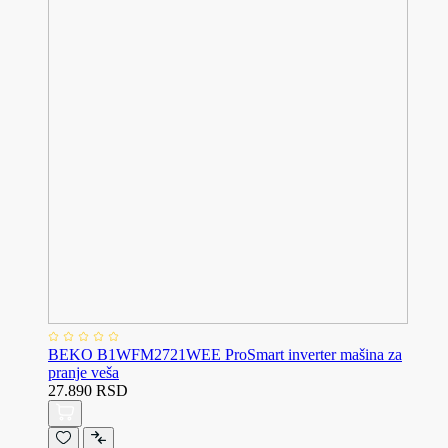
BEKO B1WFM2721WEE ProSmart inverter mašina za
pranje veša
27.890 RSD