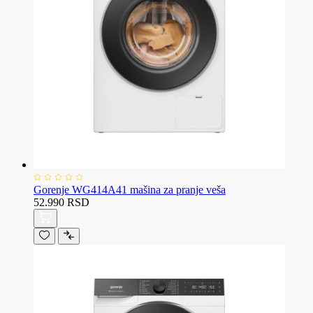
Gorenje WG414A41 mašina za pranje veša
52.990 RSD