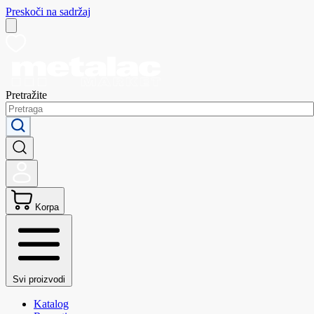
Preskoči na sadržaj
Pretražite
Korpa
Svi proizvodi
Katalog