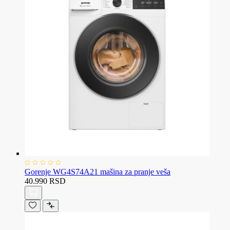
Gorenje WG4S74A21 mašina za pranje veša
40.990 RSD