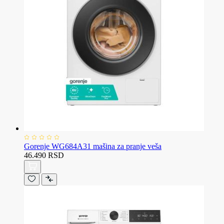
Gorenje WG684A31 mašina za pranje veša
46.490 RSD