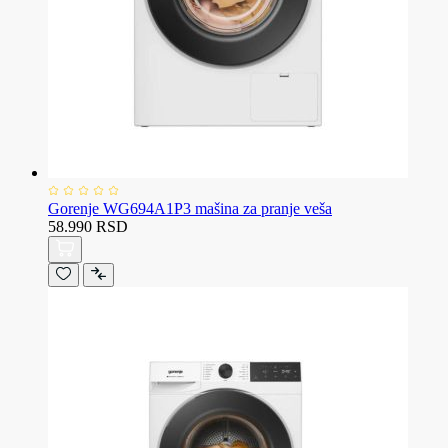
Gorenje WG694A1P3 mašina za pranje veša
58.990 RSD