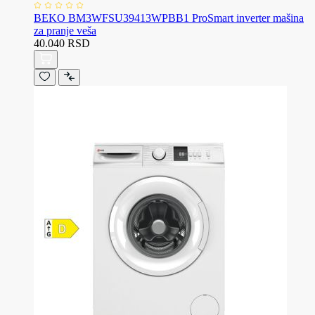
BEKO BM3WFSU39413WPBB1 ProSmart inverter mašina
za pranje veša
40.040 RSD