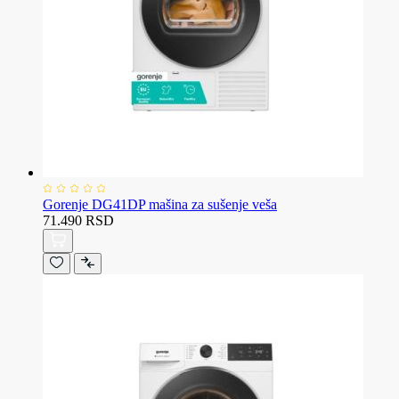
Gorenje DG41DP mašina za sušenje veša
71.490 RSD