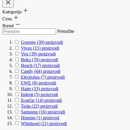
Kategorija
Cena
Brend
Pretražite
Gorenje
(39)
proizvodi
Vivax
(15)
proizvodi
Vox
(39)
proizvodi
Beko
(70)
proizvodi
Bosch
(17)
proizvodi
Candy
(64)
proizvodi
Electrolux
(7)
proizvodi
EWE
(8)
proizvodi
Haier
(33)
proizvodi
Indesit
(5)
proizvodi
Končar
(14)
proizvodi
Tesla
(22)
proizvodi
Samsung
(16)
proizvodi
Hisense
(1)
proizvod
Whirlpool
(21)
proizvodi