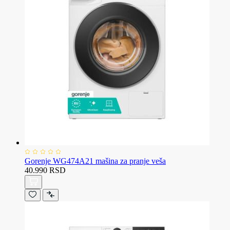
Gorenje WG474A21 mašina za pranje veša
40.990 RSD