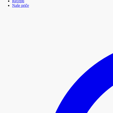
Recepti
Naše priče