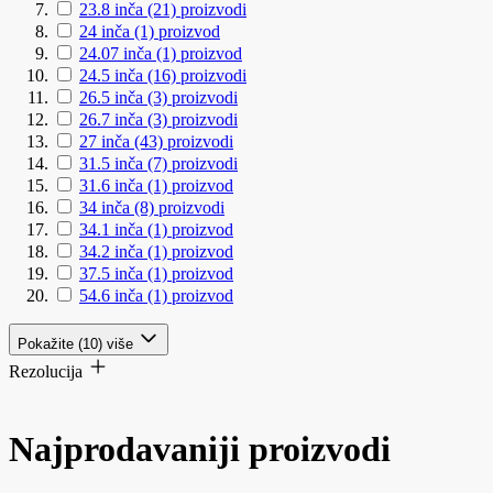
23.8 inča
(21)
proizvodi
24 inča
(1)
proizvod
24.07 inča
(1)
proizvod
24.5 inča
(16)
proizvodi
26.5 inča
(3)
proizvodi
26.7 inča
(3)
proizvodi
27 inča
(43)
proizvodi
31.5 inča
(7)
proizvodi
31.6 inča
(1)
proizvod
34 inča
(8)
proizvodi
34.1 inča
(1)
proizvod
34.2 inča
(1)
proizvod
37.5 inča
(1)
proizvod
54.6 inča
(1)
proizvod
Pokažite (10) više
Rezolucija
Najprodavaniji proizvodi