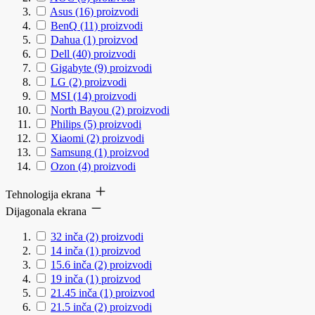
Asus
(16)
proizvodi
BenQ
(11)
proizvodi
Dahua
(1)
proizvod
Dell
(40)
proizvodi
Gigabyte
(9)
proizvodi
LG
(2)
proizvodi
MSI
(14)
proizvodi
North Bayou
(2)
proizvodi
Philips
(5)
proizvodi
Xiaomi
(2)
proizvodi
Samsung
(1)
proizvod
Ozon
(4)
proizvodi
Tehnologija ekrana
Dijagonala ekrana
32 inča
(2)
proizvodi
14 inča
(1)
proizvod
15.6 inča
(2)
proizvodi
19 inča
(1)
proizvod
21.45 inča
(1)
proizvod
21.5 inča
(2)
proizvodi