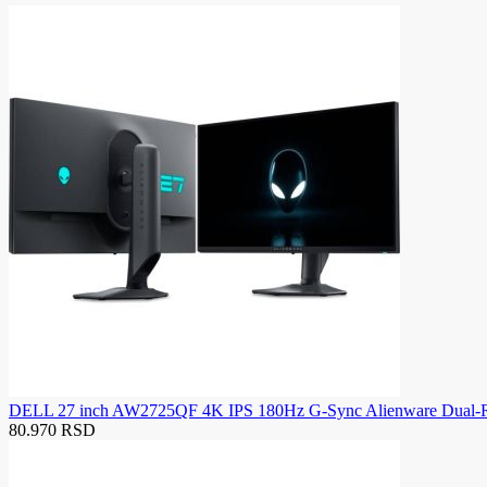
DELL 27 inch AW2725QF 4K IPS 180Hz G-Sync Alienware Dual-Re
80.970 RSD