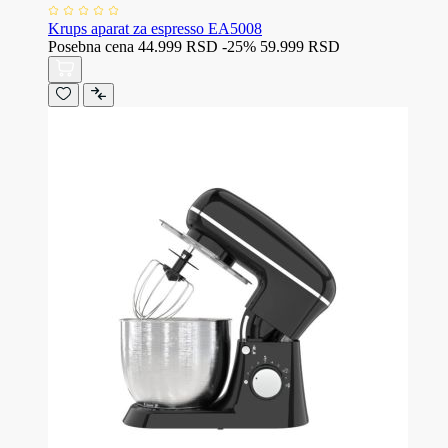
Krups aparat za espresso EA5008
Posebna cena
44.999 RSD
-25%
59.999 RSD