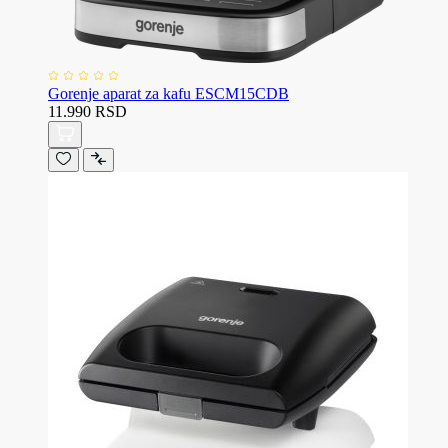
Gorenje aparat za kafu ESCM15CDB
11.990 RSD