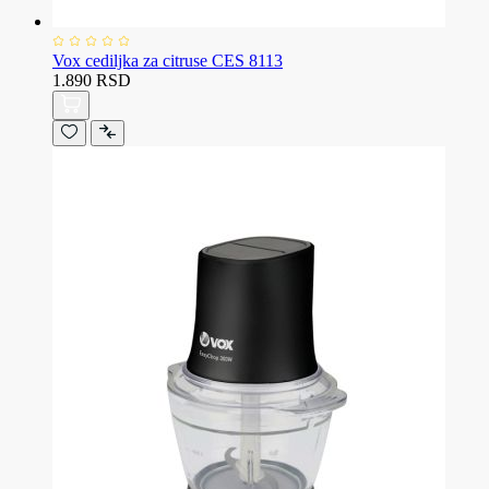
Vox cediljka za citruse CES 8113
1.890 RSD