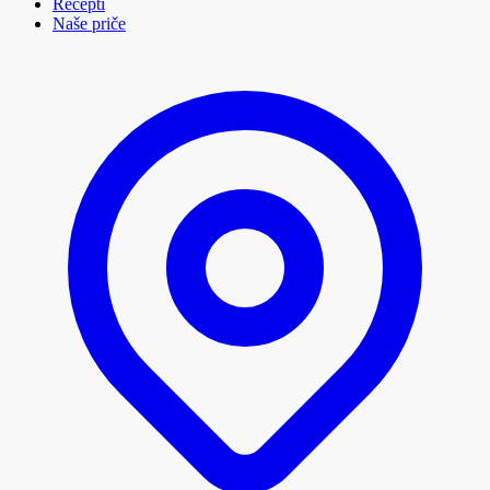
Recepti
Naše priče