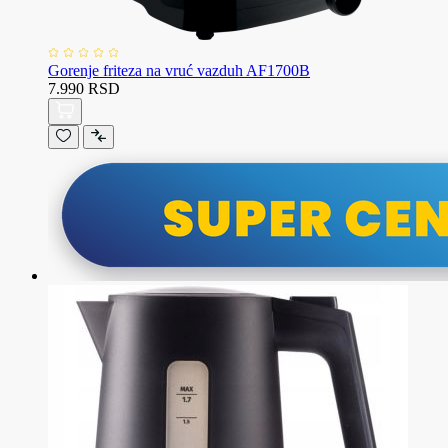
Gorenje friteza na vruć vazduh AF1700B
7.990 RSD