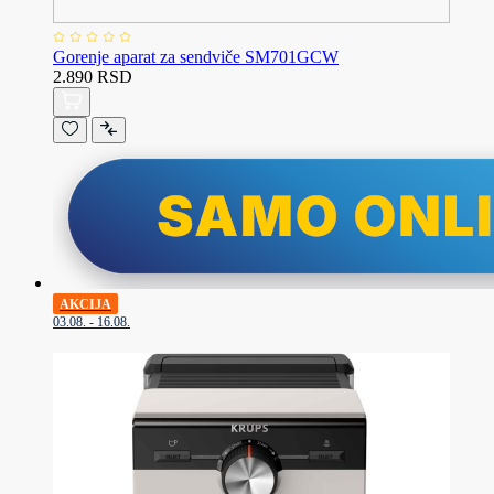
Gorenje aparat za sendviče SM701GCW
2.890 RSD
AKCIJA
03.08. - 16.08.