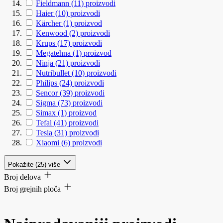
Fieldmann
(11)
proizvodi
Haier
(10)
proizvodi
Kärcher
(1)
proizvod
Kenwood
(2)
proizvodi
Krups
(17)
proizvodi
Megatehna
(1)
proizvod
Ninja
(21)
proizvodi
Nutribullet
(10)
proizvodi
Philips
(24)
proizvodi
Sencor
(39)
proizvodi
Sigma
(73)
proizvodi
Simax
(1)
proizvod
Tefal
(41)
proizvodi
Tesla
(31)
proizvodi
Xiaomi
(6)
proizvodi
Pokažite (25) više
Broj delova
Broj grejnih ploča