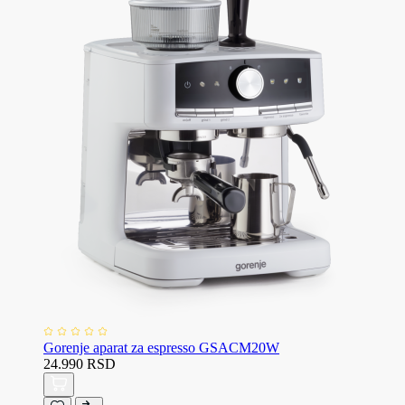
Gorenje aparat za espresso GSACM20W
24.990 RSD