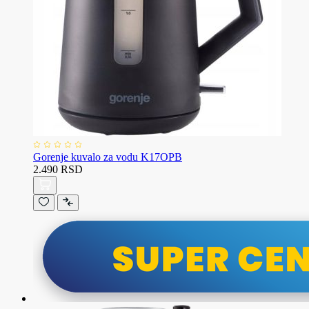
Gorenje kuvalo za vodu K17OPB
2.490 RSD