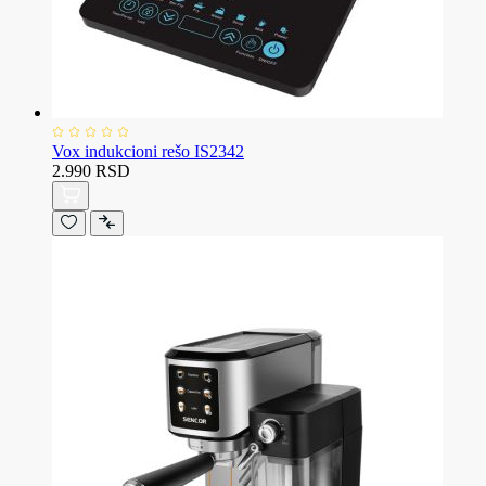
Vox indukcioni rešo IS2342
2.990 RSD