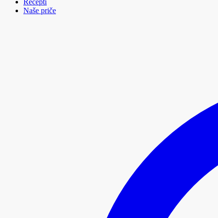
Recepti
Naše priče