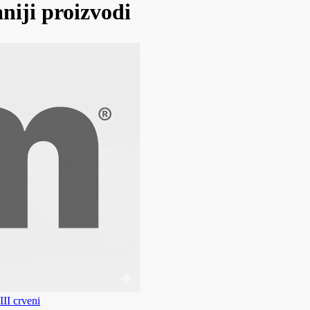
niji proizvodi
I crveni