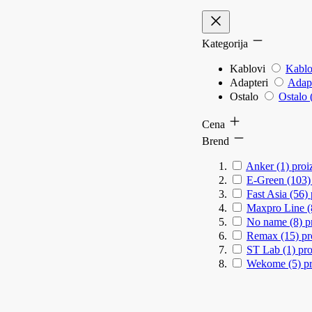
Kategorija
Kablovi
Kablo
Adapteri
Adapt
Ostalo
Ostalo
Cena
Brend
Anker
(1)
proi
E-Green
(103
Fast Asia
(56)
Maxpro Line
No name
(8)
p
Remax
(15)
pr
ST Lab
(1)
pr
Wekome
(5)
p