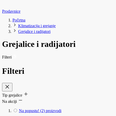
Prodavnice
Početna
Klimatizacija i grejanje
Grejalice i radijatori
Grejalice i radijatori
Filteri
Filteri
Tip grejalice
Na akciji
Na popustu!
(2)
proizvodi