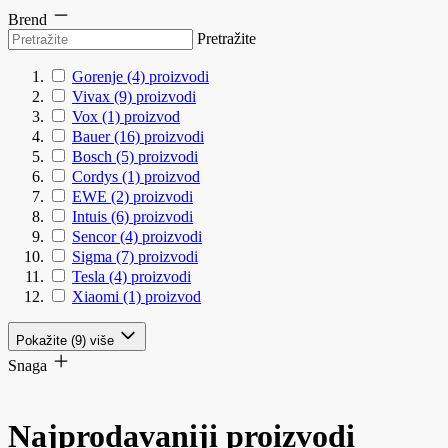
Brend
Pretražite
Gorenje
(4)
proizvodi
Vivax
(9)
proizvodi
Vox
(1)
proizvod
Bauer
(16)
proizvodi
Bosch
(5)
proizvodi
Cordys
(1)
proizvod
EWE
(2)
proizvodi
Intuis
(6)
proizvodi
Sencor
(4)
proizvodi
Sigma
(7)
proizvodi
Tesla
(4)
proizvodi
Xiaomi
(1)
proizvod
Pokažite (9) više
Snaga
Najprodavaniji proizvodi