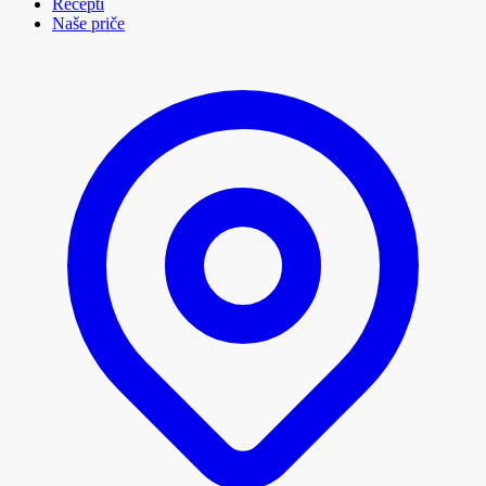
Recepti
Naše priče