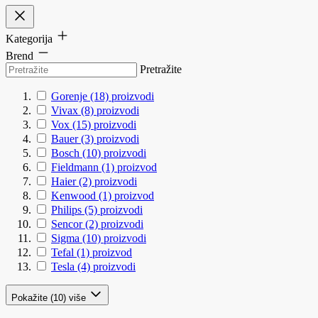
Kategorija
Brend
Pretražite
Gorenje
(18)
proizvodi
Vivax
(8)
proizvodi
Vox
(15)
proizvodi
Bauer
(3)
proizvodi
Bosch
(10)
proizvodi
Fieldmann
(1)
proizvod
Haier
(2)
proizvodi
Kenwood
(1)
proizvod
Philips
(5)
proizvodi
Sencor
(2)
proizvodi
Sigma
(10)
proizvodi
Tefal
(1)
proizvod
Tesla
(4)
proizvodi
Pokažite (10) više