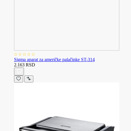
Sigma aparat za američke palačinke ST-314
2.163 RSD