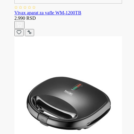
Vivax aparat za vafle WM-1200TB
2.990 RSD