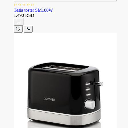
Tesla toster SM100W
1.490 RSD