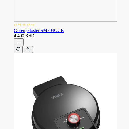
Gorenje toster SM703GCB
4.490 RSD