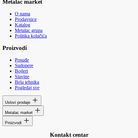
Metalac market
O nama
Prodavnice
Katalog
Metalac grupa
Politika kolačića
Proizvodi
Posuđe
Sudopere
Bojleri
Slavine
Bela tehnika
Pogledaj sve
Uslovi prodaje
Metalac market
Proizvodi
Kontakt centar