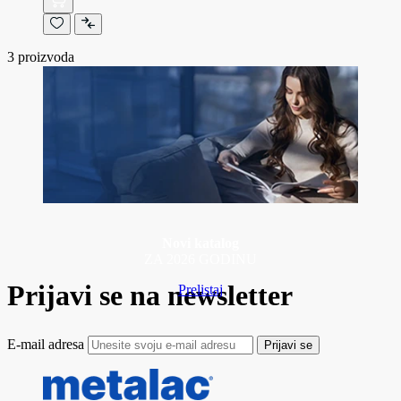
3
proizvoda
Novi katalog
ZA 2026 GODINU
Prijavi se na newsletter
Prelistaj
E-mail adresa
Prijavi se