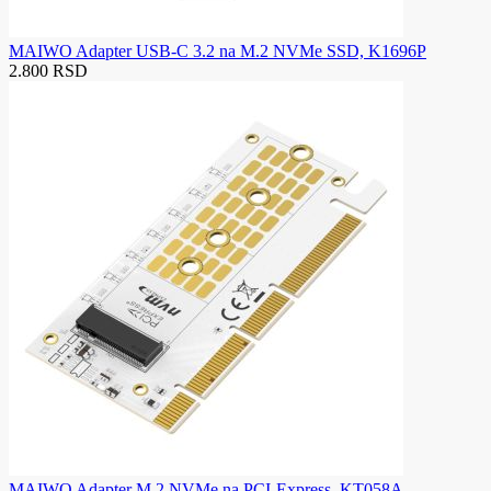
MAIWO Adapter USB-C 3.2 na M.2 NVMe SSD, K1696P
2.800 RSD
MAIWO Adapter M.2 NVMe na PCI-Express, KT058A