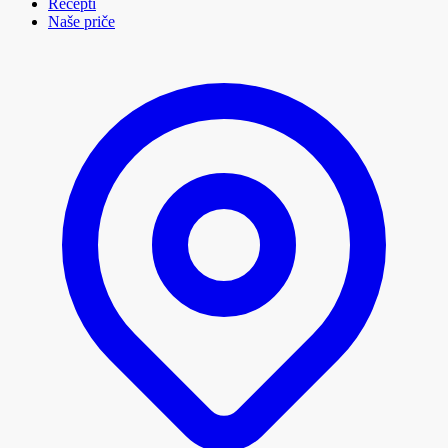
Recepti
Naše priče