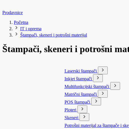
Prodavnice
Početna
IT i oprema
Štampači, skeneri i potrošni materijal
Štampači, skeneri i potrošni mat
Laserski štampači
Inkjet štampači
Multifunkcijski štampači
Matrični štampači
POS štampači
Ploteri
Skeneri
Potrošni materijal za štampače i s