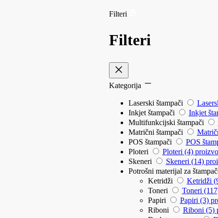
Filteri
Filteri
Kategorija
Laserski štampači
Lasers
Inkjet štampači
Inkjet št
Multifunkcijski štampači
Matrični štampači
Matrič
POS štampači
POS štam
Ploteri
Ploteri
(4)
proizvo
Skeneri
Skeneri
(14)
pro
Potrošni materijal za štampa
Ketridži
Ketridži
(
Toneri
Toneri
(11
Papiri
Papiri
(3)
pr
Riboni
Riboni
(5)