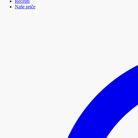
Recepti
Naše priče