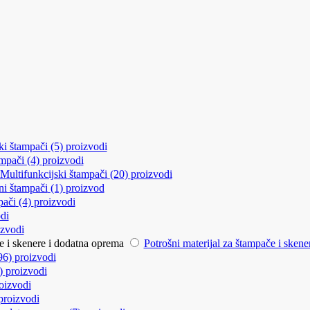
ki štampači
(5)
proizvodi
ampači
(4)
proizvodi
Multifunkcijski štampači
(20)
proizvodi
ni štampači
(1)
proizvod
pači
(4)
proizvodi
di
izvodi
če i skenere i dodatna oprema
Potrošni materijal za štampače i sken
96)
proizvodi
7)
proizvodi
oizvodi
proizvodi