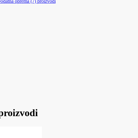
odatna oprema
(7)
proizvodi
proizvodi