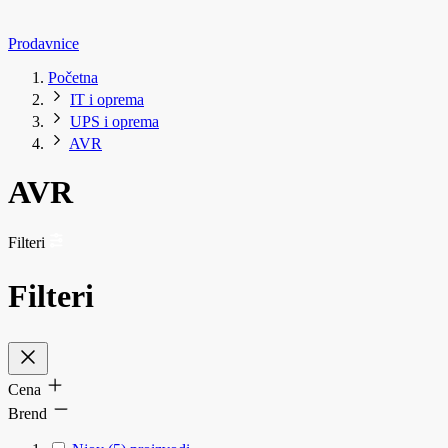
Prodavnice
Početna
IT i oprema
UPS i oprema
AVR
AVR
Filteri
Filteri
Cena
Brend