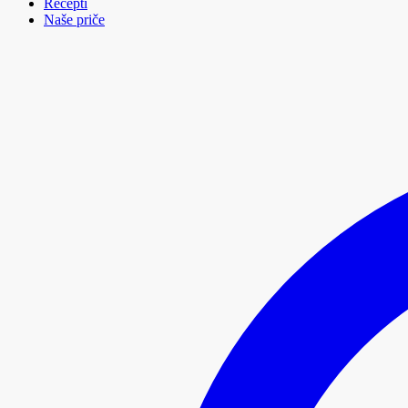
Recepti
Naše priče