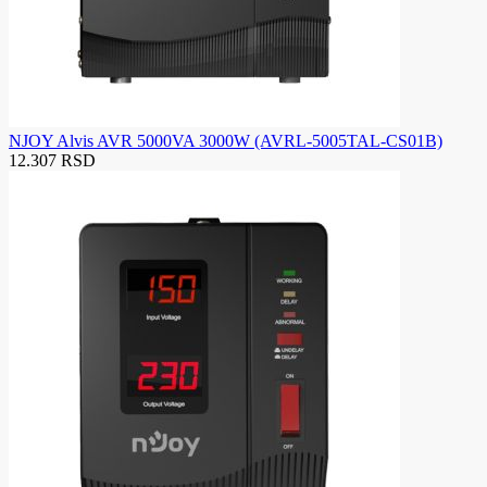
NJOY Alvis AVR 5000VA 3000W (AVRL-5005TAL-CS01B)
12.307 RSD