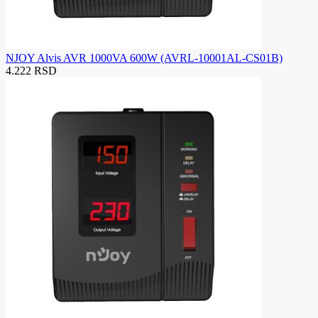
NJOY Alvis AVR 1000VA 600W (AVRL-10001AL-CS01B)
4.222 RSD