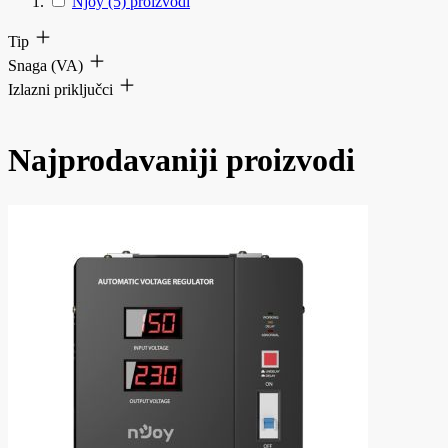
Njoy
(5)
proizvodi
Tip
Snaga (VA)
Izlazni priključci
Najprodavaniji proizvodi