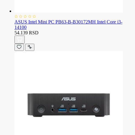
ASUS Intel Mini PC PB63-B-B30172MH Intel Core i3-
14100
54.139 RSD