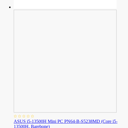
ASUS i5-13500H Mini PC PN64-B-S5238MD (Core i5-
13500H, Barebone)