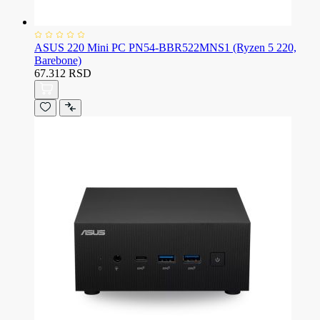
ASUS 220 Mini PC PN54-BBR522MNS1 (Ryzen 5 220,
Barebone)
67.312 RSD