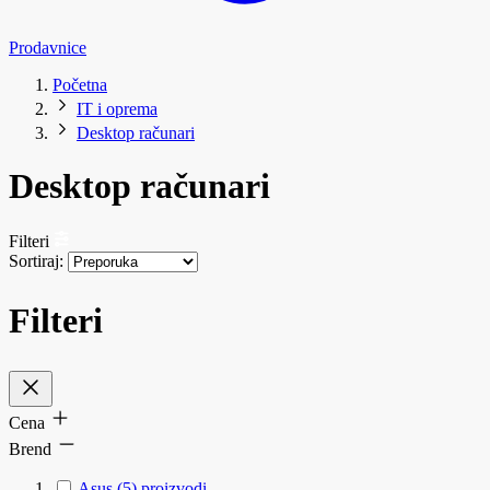
Prodavnice
Početna
IT i oprema
Desktop računari
Desktop računari
Filteri
Sortiraj:
Filteri
Cena
Brend
Asus
(5)
proizvodi