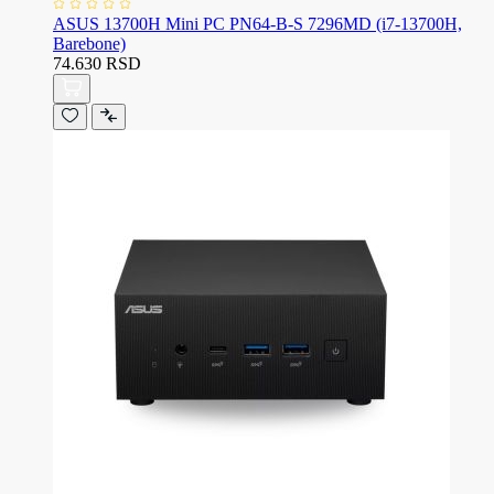
ASUS 13700H Mini PC PN64-B-S 7296MD (i7-13700H,
Barebone)
74.630 RSD