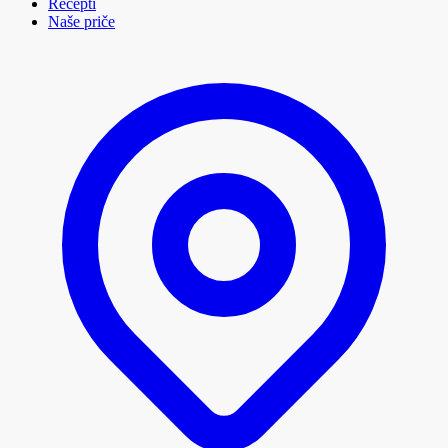
Recepti
Naše priče