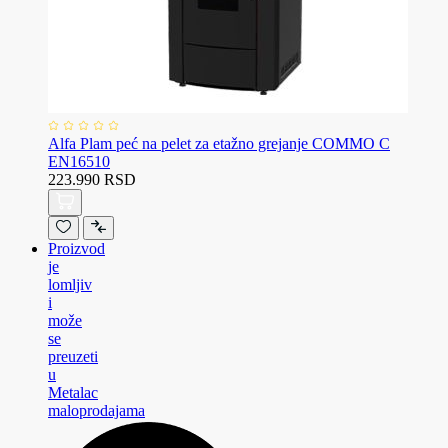
Alfa Plam peć na pelet za etažno grejanje COMMO C
EN16510
223.990 RSD
Proizvod
je
lomljiv
i
može
se
preuzeti
u
Metalac
maloprodajama