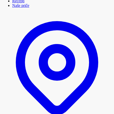
Recepti
Naše priče