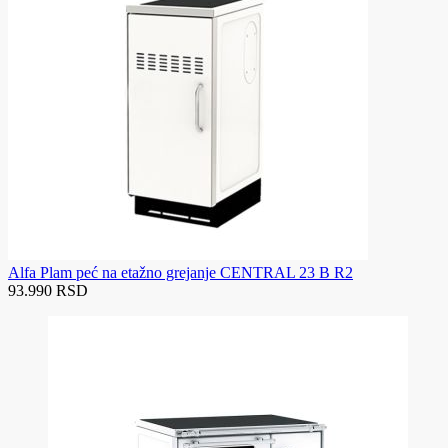
Alfa Plam peć na etažno grejanje CENTRAL 23 B R2
93.990 RSD