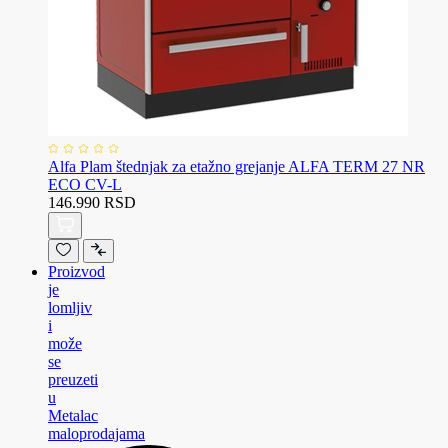
Alfa Plam štednjak za etažno grejanje ALFA TERM 27 NR
ECO CV-L
146.990 RSD
Proizvod
je
lomljiv
i
može
se
preuzeti
u
Metalac
maloprodajama