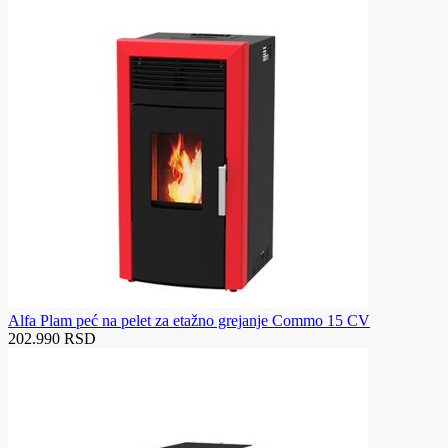
Alfa Plam peć na pelet za etažno grejanje Commo 15 CV
202.990 RSD