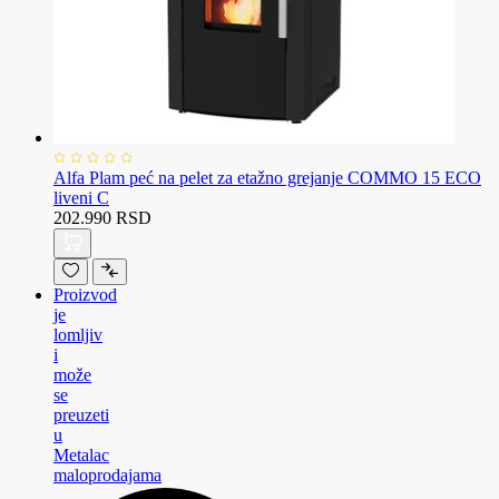
Alfa Plam peć na pelet za etažno grejanje COMMO 15 ECO
liveni C
202.990 RSD
Proizvod
je
lomljiv
i
može
se
preuzeti
u
Metalac
maloprodajama