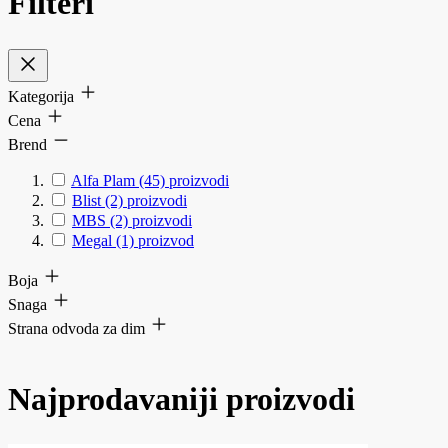
Filteri
Kategorija
Cena
Brend
Alfa Plam
(45)
proizvodi
Blist
(2)
proizvodi
MBS
(2)
proizvodi
Megal
(1)
proizvod
Boja
Snaga
Strana odvoda za dim
Najprodavaniji proizvodi