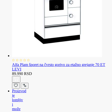
Alfa Plam šporet na čvrsto gorivo za etažno grejanje 70 ET
LEVI
89.990 RSD
Proizvod
je
lomljiv
i
može