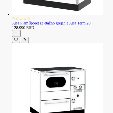
Alfa Plam šporet za etažno grejanje Alfa Term 20
128.990 RSD