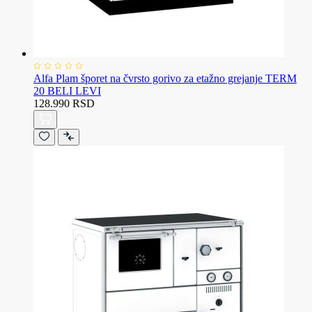
Alfa Plam šporet na čvrsto gorivo za etažno grejanje TERM
20 BELI LEVI
128.990 RSD