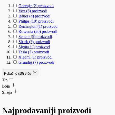
Gorenje
(2)
proizvodi
Vox
(6)
proizvodi
Bauer
(4)
proizvodi
Philips
(10)
proizvodi
Remington
(1)
proizvod
Rowenta
(20)
proizvodi
Sencor
(5)
proizvodi
Shark
(3)
proizvodi
Sigma
(1)
proizvod
Tesla
(2)
proizvodi
Xiaomi
(1)
proizvod
Grundig
(7)
proizvodi
Pokažite (10) više
Tip
Boja
Snaga
Najprodavaniji proizvodi