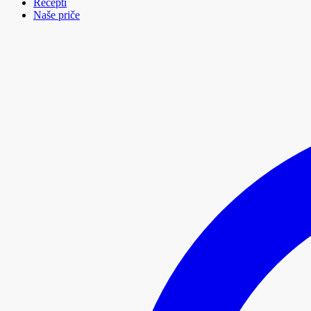
Recepti
Naše priče