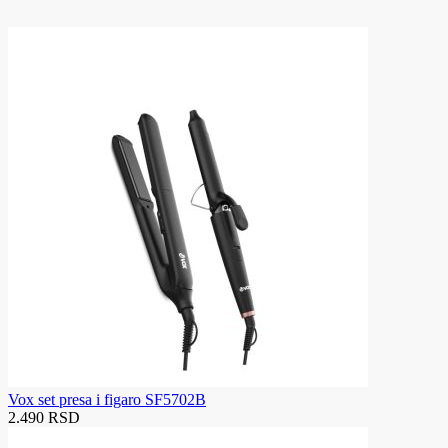
Vox set presa i figaro SF5702B
2.490 RSD