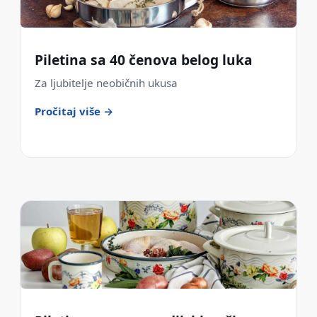
Piletina sa 40 čenova belog luka
Za ljubitelje neobičnih ukusa
Pročitaj više →