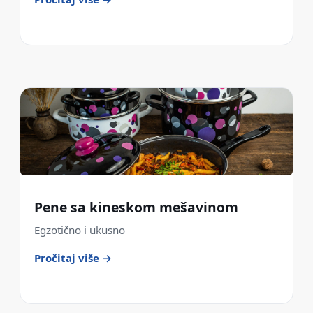
Pene sa kineskom mešavinom
Egzotično i ukusno
Pročitaj više →