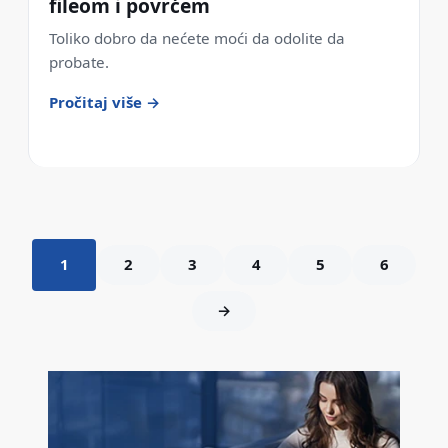
fileom i povrćem
Toliko dobro da nećete moći da odolite da
probate.
Pročitaj više →
1
2
3
4
5
6
→