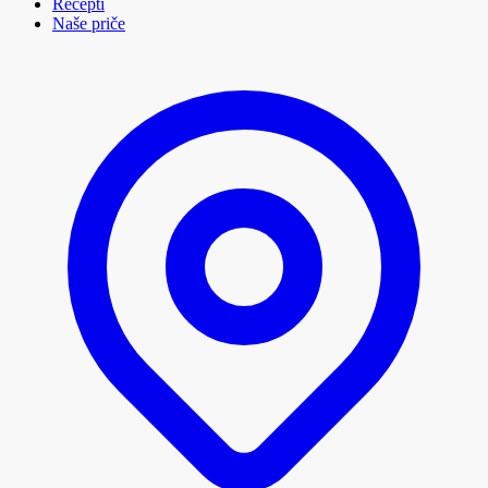
Recepti
Naše priče