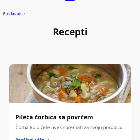
Prodavnice
Recepti
Pileća čorbica sa povrćem
Čorba koju ćete uvek spremati za svoju porodicu.
Pročitaj više →