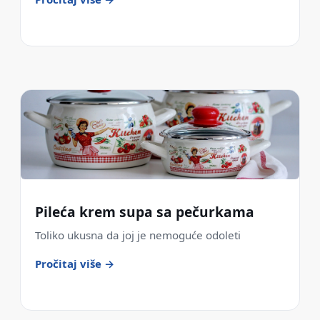
Pileća krem supa sa pečurkama
Toliko ukusna da joj je nemoguće odoleti
Pročitaj više →