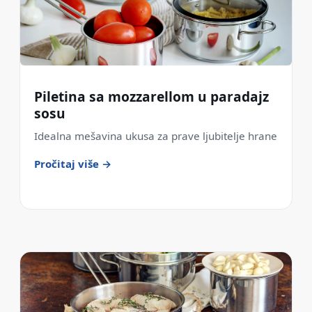
Piletina sa mozzarellom u paradajz
sosu
Idealna mešavina ukusa za prave ljubitelje hrane
Pročitaj više →