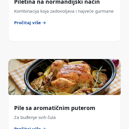
Piletina na normandijski način
Kombinacija koja zadovoljava i najveće gurmane
Pročitaj više →
Pile sa aromatičnim puterom
Za buđenje svih čula
Pročitaj više →