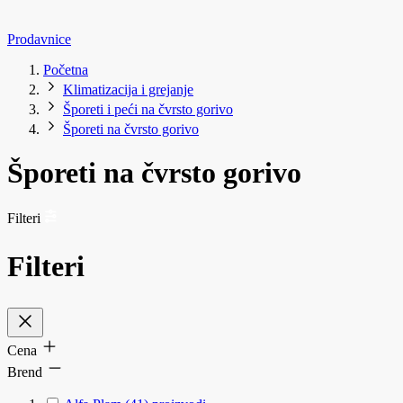
Prodavnice
Početna
Klimatizacija i grejanje
Šporeti i peći na čvrsto gorivo
Šporeti na čvrsto gorivo
Šporeti na čvrsto gorivo
Filteri
Filteri
Cena
Brend