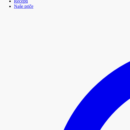
Recepti
Naše priče