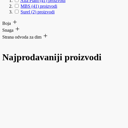
Alfa Plam
(41)
proizvodi
MBS
(41)
proizvodi
Surel
(2)
proizvodi
Boja
Snaga
Strana odvoda za dim
Najprodavaniji proizvodi