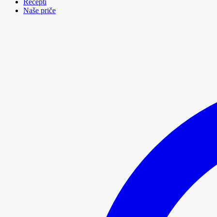
Recepti
Naše priče