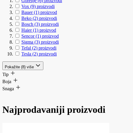
Gorenje
(6)
proizvodi
Vox
(9)
proizvodi
Bauer
(1)
proizvod
Beko
(2)
proizvodi
Bosch
(3)
proizvodi
Haier
(1)
proizvod
Sencor
(1)
proizvod
Sigma
(3)
proizvodi
Tefal
(2)
proizvodi
Tesla
(2)
proizvodi
Pokažite (8) više
Tip
Boja
Snaga
Najprodavaniji proizvodi