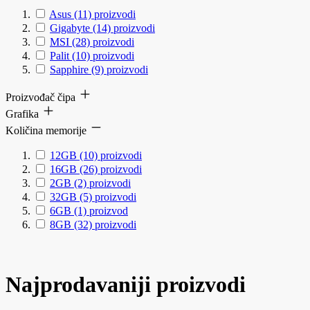
Asus
(11)
proizvodi
Gigabyte
(14)
proizvodi
MSI
(28)
proizvodi
Palit
(10)
proizvodi
Sapphire
(9)
proizvodi
Proizvođač čipa
Grafika
Količina memorije
12GB
(10)
proizvodi
16GB
(26)
proizvodi
2GB
(2)
proizvodi
32GB
(5)
proizvodi
6GB
(1)
proizvod
8GB
(32)
proizvodi
Najprodavaniji proizvodi