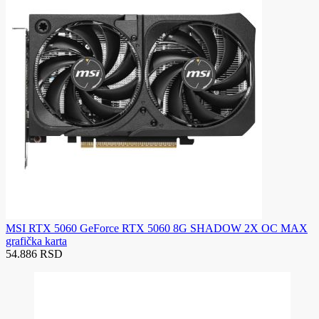
MSI RTX 5060 GeForce RTX 5060 8G SHADOW 2X OC MAX
grafička karta
54.886 RSD