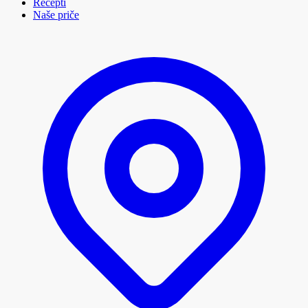
Recepti
Naše priče