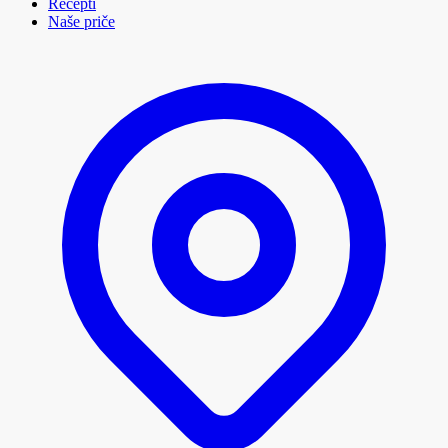
Recepti
Naše priče