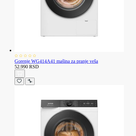
Gorenje WG414A41 mašina za pranje veša
52.990 RSD