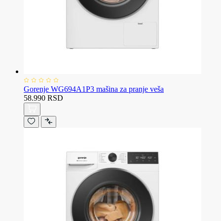
Gorenje WG694A1P3 mašina za pranje veša
58.990 RSD