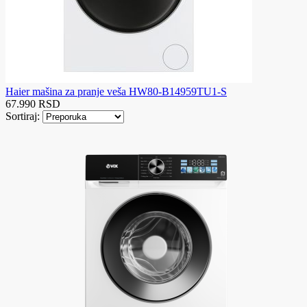
Haier mašina za pranje veša HW80-B14959TU1-S
67.990 RSD
Sortiraj: