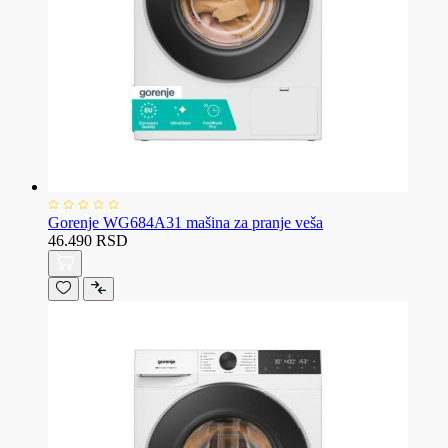
Gorenje WG684A31 mašina za pranje veša
46.490 RSD