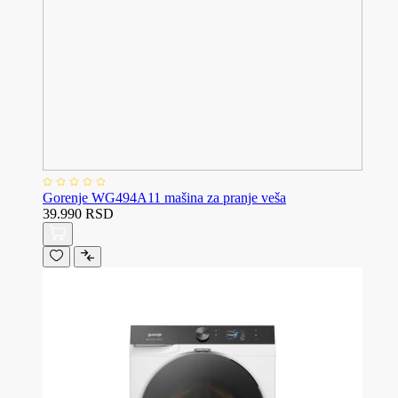
Gorenje WG494A11 mašina za pranje veša
39.990 RSD