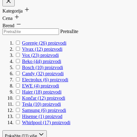
Kategorija
Cena
Brend
Pretražite
Gorenje
(26)
proizvodi
Vivax
(12)
proizvodi
Vox
(23)
proizvodi
Beko
(44)
proizvodi
Bosch
(10)
proizvodi
Candy
(32)
proizvodi
Electrolux
(6)
proizvodi
EWE
(4)
proizvodi
Haier
(18)
proizvodi
Končar
(12)
proizvodi
Tesla
(10)
proizvodi
Samsung
(6)
proizvodi
Hisense
(1)
proizvod
Whirlpool
(17)
proizvodi
Pokažite (11) više