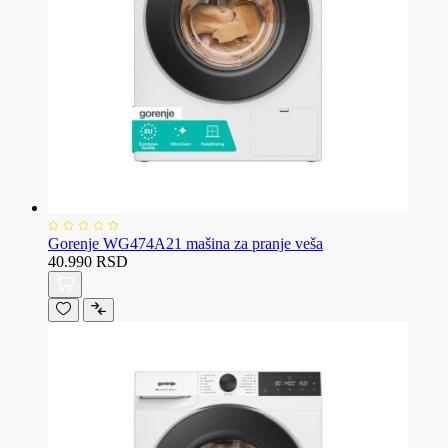
Gorenje WG474A21 mašina za pranje veša
40.990 RSD