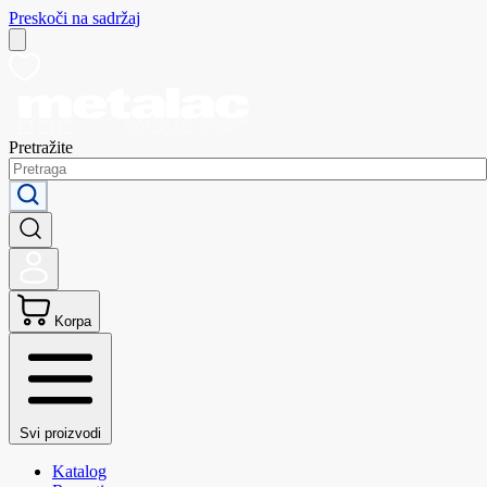
Preskoči na sadržaj
Pretražite
Korpa
Svi proizvodi
Katalog