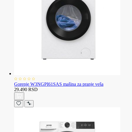
Gorenje W3NGPI61SAS mašina za pranje veša
29.490 RSD