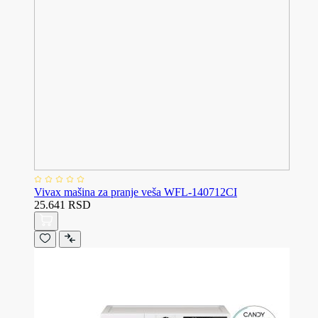
Vivax mašina za pranje veša WFL-140712CI
25.641 RSD