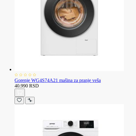
Gorenje WG4S74A21 mašina za pranje veša
40.990 RSD