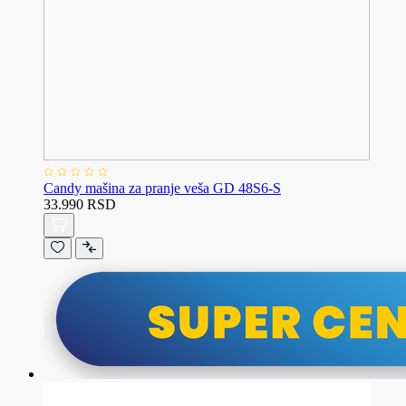
Candy mašina za pranje veša GD 48S6-S
33.990 RSD