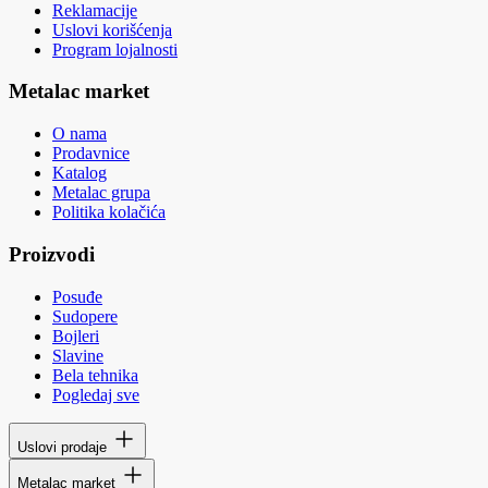
Reklamacije
Uslovi korišćenja
Program lojalnosti
Metalac market
O nama
Prodavnice
Katalog
Metalac grupa
Politika kolačića
Proizvodi
Posuđe
Sudopere
Bojleri
Slavine
Bela tehnika
Pogledaj sve
Uslovi prodaje
Metalac market