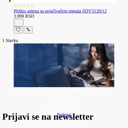
Philips antena sa pojačivačem signala SDV5120/12
3.999 RSD
1
Stavka
Novi katalog
ZA 2026 GODINU
Prijavi se na newsletter
Prelistaj