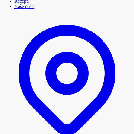
Recepti
Naše priče