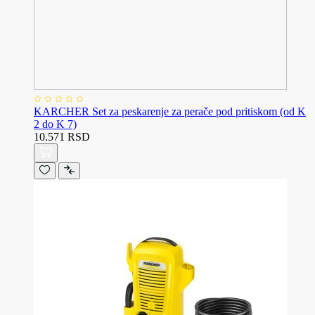
KARCHER Set za peskarenje za perače pod pritiskom (od K
2 do K 7)
10.571 RSD