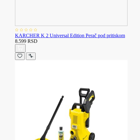
KARCHER K 2 Universal Edition Perač pod pritiskom
8.599 RSD