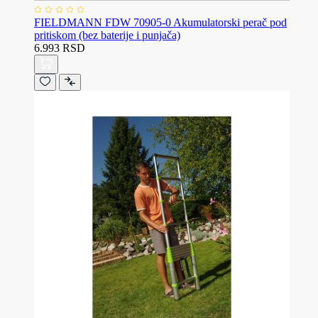
FIELDMANN FDW 70905-0 Akumulatorski perač pod
pritiskom (bez baterije i punjača)
6.993 RSD