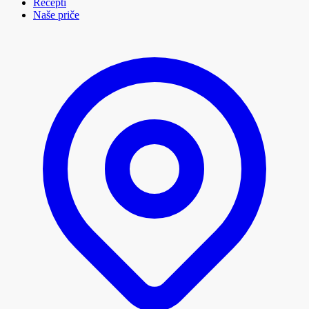
Recepti
Naše priče