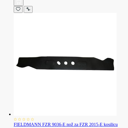
FIELDMANN FZR 9036-E nož za FZR 2015-E kosilicu