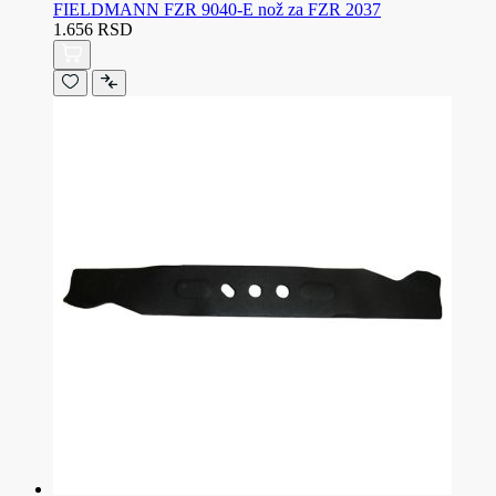
FIELDMANN FZR 9040-E nož za FZR 2037
1.656 RSD