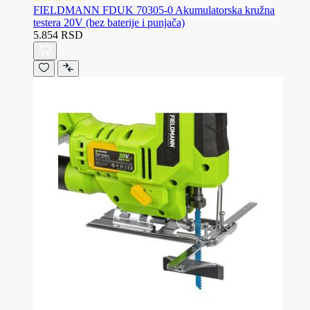
FIELDMANN FDUK 70305-0 Akumulatorska kružna
testera 20V (bez baterije i punjača)
5.854 RSD