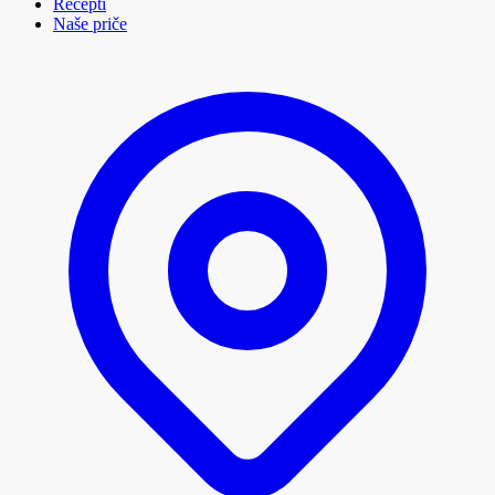
Recepti
Naše priče