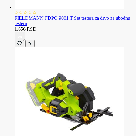
FIELDMANN FDPO 9001 T-Set testera za drvo za ubodnu
testeru
1.656 RSD