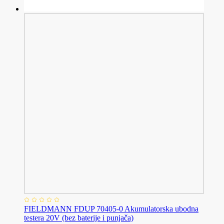
FIELDMANN FDUP 70405-0 Akumulatorska ubodna
testera 20V (bez baterije i punjača)