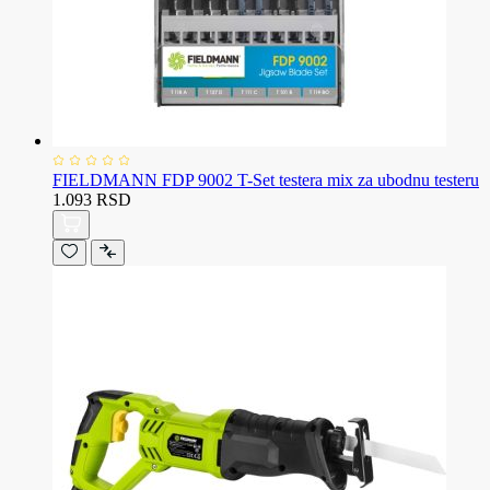
FIELDMANN FDP 9002 T-Set testera mix za ubodnu testeru
1.093 RSD