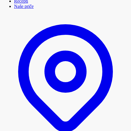
Recepti
Naše priče