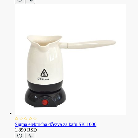
Sigma električna džezva za kafu SK-1006
1.890 RSD