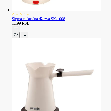
Sigma električna džezva SK-1008
1.199 RSD