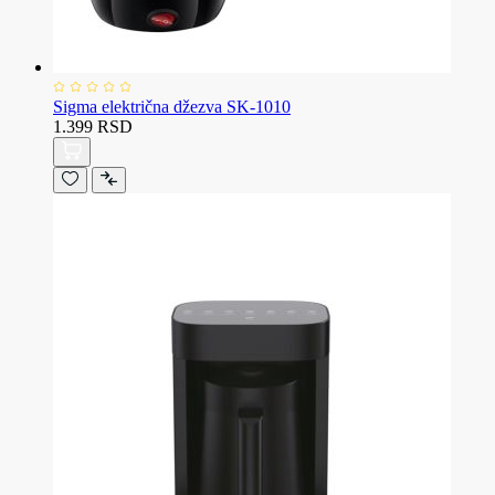
Sigma električna džezva SK-1010
1.399 RSD