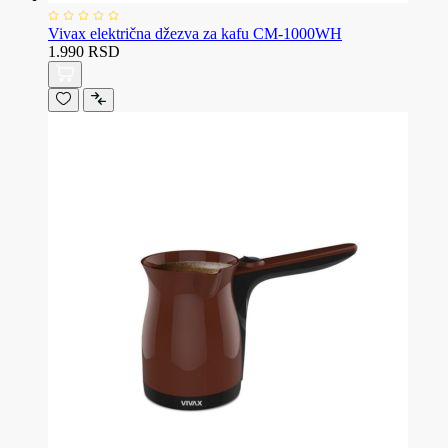
Vivax električna džezva za kafu CM-1000WH
1.990 RSD