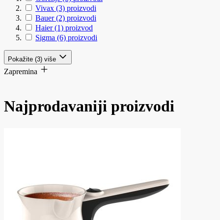
Vivax
(3)
proizvodi
Bauer
(2)
proizvodi
Haier
(1)
proizvod
Sigma
(6)
proizvodi
Pokažite (3) više
Zapremina
Najprodavaniji proizvodi