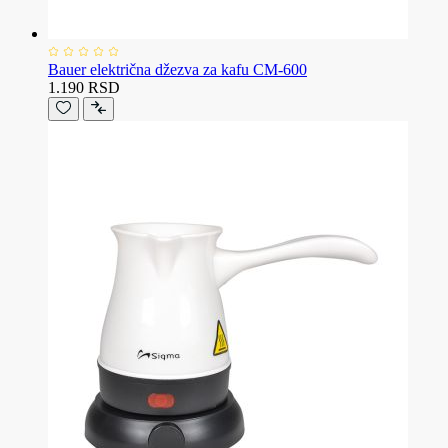
Bauer električna džezva za kafu CM-600
1.190 RSD