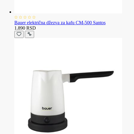
Bauer električna džezva za kafu CM-500 Santos
1.890 RSD