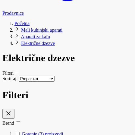
Prodavnice
Početna
Mali kuhinjski aparati
Aparati za kafu
Električne dzezve
Električne dzezve
Filteri
Sortiraj:
Filteri
Brend
Gorenje
(3)
proizvodi