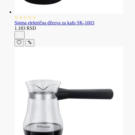
Sigma električna džezva za kafu SK-1003
1.183 RSD