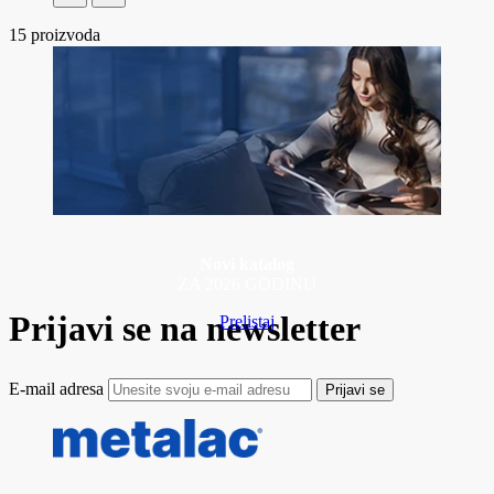
15
proizvoda
Novi katalog
ZA 2026 GODINU
Prijavi se na newsletter
Prelistaj
E-mail adresa
Prijavi se