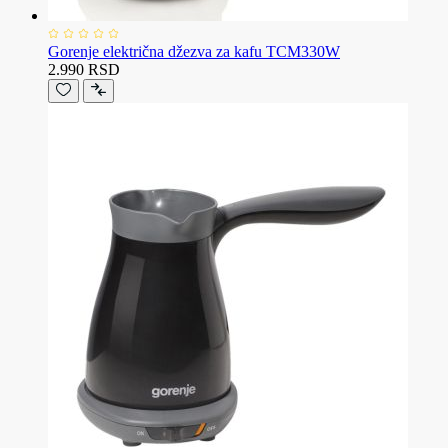
Gorenje električna džezva za kafu TCM330W
2.990 RSD