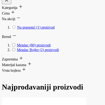
Kategorija
Cena
Na akciji
Na popustu!
(1)
proizvod
Brend
Metalac
(80)
proizvodi
Metalac Bojler
(2)
proizvodi
Zapremina
Materijal kazana
Vrsta bojlera
Najprodavaniji proizvodi