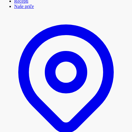
Recepti
Naše priče