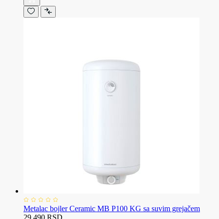
Metalac bojler Ceramic MB P100 KG sa suvim grejačem
29.490 RSD