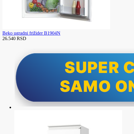
Beko ugradni frižider B1904N
26.540 RSD