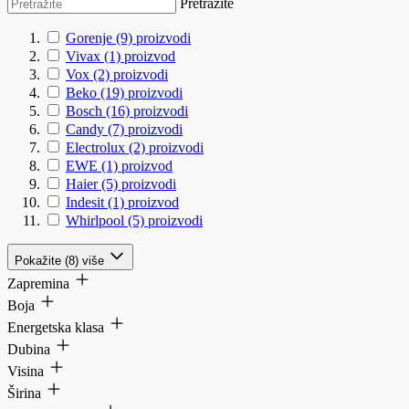
Pretražite
Gorenje
(9)
proizvodi
Vivax
(1)
proizvod
Vox
(2)
proizvodi
Beko
(19)
proizvodi
Bosch
(16)
proizvodi
Candy
(7)
proizvodi
Electrolux
(2)
proizvodi
EWE
(1)
proizvod
Haier
(5)
proizvodi
Indesit
(1)
proizvod
Whirlpool
(5)
proizvodi
Pokažite (8) više
Zapremina
Boja
Energetska klasa
Dubina
Visina
Širina