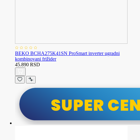
BEKO BCHA275K41SN ProSmart inverter ugradni
kombinovani frižider
45.890 RSD