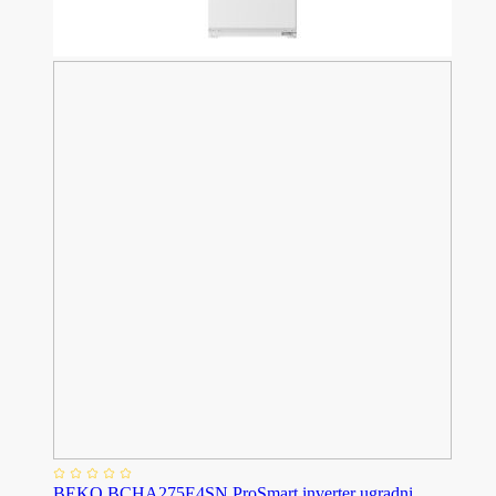
BEKO BCHA275E4SN ProSmart inverter ugradni