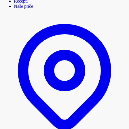
Recepti
Naše priče