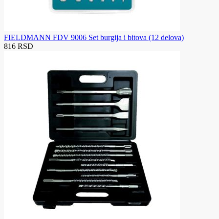
FIELDMANN FDV 9006 Set burgija i bitova (12 delova)
816 RSD