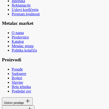
Isporuka
Reklamacije
Uslovi korišćenja
Program lojalnosti
Metalac market
O nama
Prodavnice
Katalog
Metalac grupa
Politika kolačića
Proizvodi
Posuđe
Sudopere
Bojleri
Slavine
Bela tehnika
Pogledaj sve
Uslovi prodaje