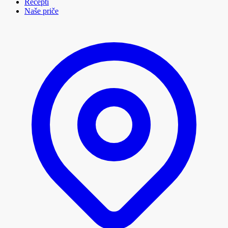
Recepti
Naše priče