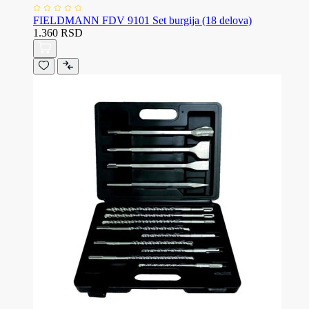
FIELDMANN FDV 9101 Set burgija (18 delova)
1.360 RSD