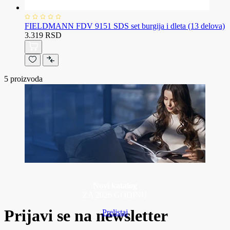
FIELDMANN FDV 9151 SDS set burgija i dleta (13 delova)
3.319 RSD
5
proizvoda
Novi katalog
ZA 2026 GODINU
Prijavi se na newsletter
Prelistaj